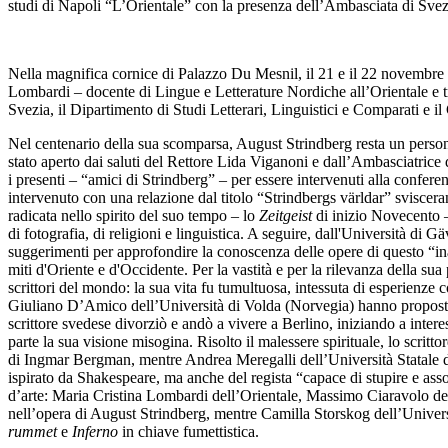
studi di Napoli “L’Orientale” con la presenza dell’Ambasciata di Svezia 
Nella magnifica cornice di Palazzo Du Mesnil, il 21 e il 22 novembre 2
Lombardi – docente di Lingue e Letterature Nordiche all’Orientale e t
Svezia, il Dipartimento di Studi Letterari, Linguistici e Comparati e il
Nel centenario della sua scomparsa, August Strindberg resta un person
stato aperto dai saluti del Rettore Lida Viganoni e dall’Ambasciatrice 
i presenti – “amici di Strindberg” – per essere intervenuti alla confer
intervenuto con una relazione dal titolo “Strindbergs v
ä
rldar” sviscera
radicata nello spirito del suo tempo – lo
Zeitgeist
di inizio Novecento – 
di fotografia, di religioni e linguistica. A seguire, dall'Università di G
ä
suggerimenti per approfondire la conoscenza delle opere di questo “inaff
miti d'Oriente e d'Occidente. Per la vastità e per la rilevanza della sua
scrittori del mondo: la sua vita fu tumultuosa, intessuta di esperienze
Giuliano D’Amico dell’Università di Volda (Norvegia) hanno proposto 
scrittore svedese divorziò e andò a vivere a Berlino, iniziando a inter
parte la sua visione misogina. Risolto il malessere spirituale, lo scritto
di Ingmar Bergman, mentre Andrea Meregalli dell’Università Statale d
ispirato da Shakespeare, ma anche del regista “capace di stupire e assog
d’arte: Maria Cristina Lombardi dell’Orientale, Massimo Ciaravolo del
nell’opera di August Strindberg, mentre Camilla Storskog dell’Universi
rummet
e
Inferno
in chiave fumettistica.