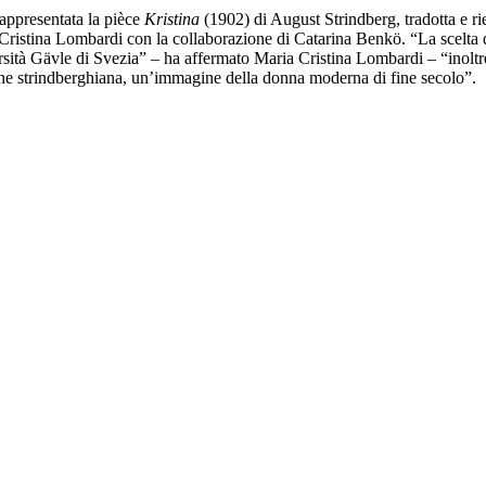
appresentata la pièce
Kristina
(1902) di August Strindberg, tradotta e rie
Cristina Lombardi con la collaborazione di Catarina Benkö. “La scelta 
rsità G
ä
vle di Svezia” – ha affermato Maria Cristina Lombardi – “inoltre,
tazione strindberghiana, un’immagine della donna moderna di fine secolo”.