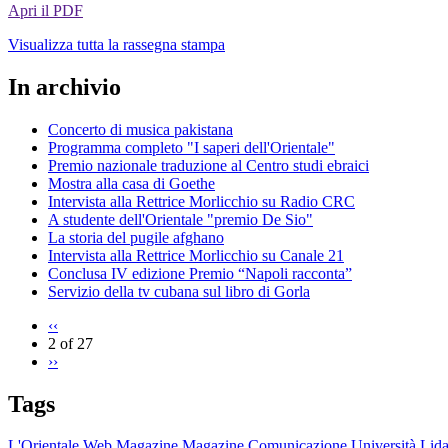
Apri il PDF
Visualizza tutta la rassegna stampa
In archivio
Concerto di musica pakistana
Programma completo "I saperi dell'Orientale"
Premio nazionale traduzione al Centro studi ebraici
Mostra alla casa di Goethe
Intervista alla Rettrice Morlicchio su Radio CRC
A studente dell'Orientale "premio De Sio"
La storia del pugile afghano
Intervista alla Rettrice Morlicchio su Canale 21
Conclusa IV edizione Premio “Napoli racconta”
Servizio della tv cubana sul libro di Gorla
‹‹
2 of 27
››
Tags
L'Orientale
Web Magazine
Magazine
Comunicazione
Università
Lida