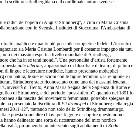
 la scrittura strindberghiana e il conflittuale autore svedese
lle radici dell’opera di August Strindberg”, a cura di Maria Cristina
ollaborazione con lo Svenska Institutet di Stoccolma, l'Ambasciata di
.
ratto analitico e quanto più possibile completo e fedele. L’incontro
ingraziato sia Maria Cristina Lombardi per il costante impegno sia tutti
, uno dei massimi esperti a livello mondiale di Strindberg ,
ttore che ha in sé tanti mondi”. Una personalità d’artista fortemente
europeista
ante litteram
, appassionato di filosofia e di teatro, di pittura e
tori di lingue e letterature nordiche, hanno presentato molteplici
g con natura, le sue relazioni con le figure femminili, la religione e i
etterari, Strindberg stato riconosciuto come uno dei massimi letterati
 dell’Università di Trento, Anna Maria Segala della Sapienza di Roma e
grafico di Strindberg, e del periodo "post-Inferno", quando nel 1891 lo
temporanea alla nascita del movimento femminista, potrebbe spiegare in
ale ha presentato la riscrittura di
Ett drömspel
di Strindberg nella regia
lanesi 2011-12”, trattando non solo dello Strindberg drammaturgo,
rafia e poesia sono altre chiavi per leggere e scoprire questo uomo
a hanno delineato una sorta di ricostruzione del mito nordico
lla realtà, proponendo un intervento sugli adattamenti di
Röda