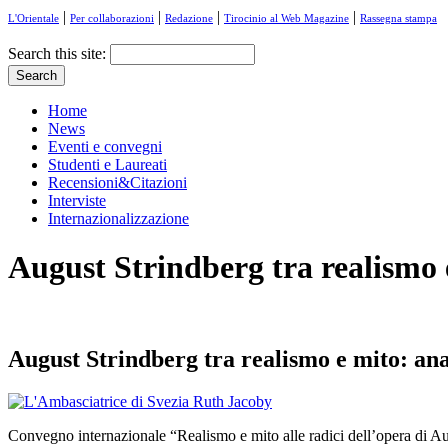
|
|
|
|
L'Orientale
Per collaborazioni
Redazione
Tirocinio al Web Magazine
Rassegna stampa
Search this site:
Home
News
Eventi e convegni
Studenti e Laureati
Recensioni&Citazioni
Interviste
Internazionalizzazione
August Strindberg tra realismo 
August Strindberg tra realismo e mito: ana
Convegno internazionale “Realismo e mito alle radici dell’opera di Au