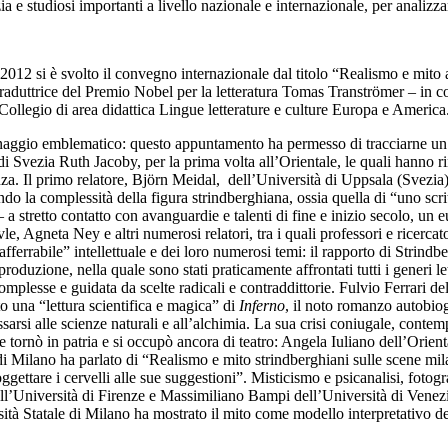
e studiosi importanti a livello nazionale e internazionale, per analizzare
012 si è svolto il convegno internazionale dal titolo “Realismo e mito a
raduttrice del Premio Nobel per la letteratura Tomas Tranströmer – in c
 Collegio di area didattica Lingue letterature e culture Europa e America
aggio emblematico: questo appuntamento ha permesso di tracciarne un rit
di Svezia Ruth Jacoby, per la prima volta all’Orientale, le quali hanno r
enza. Il primo relatore, Björn Meidal, dell’Università di Uppsala (Svezia)
ndo la complessità della figura strindberghiana, ossia quella di “uno scri
a stretto contatto con avanguardie e talenti di fine e inizio secolo, un 
vle, Agneta Ney e altri numerosi relatori, tra i quali professori e ricerca
errabile” intellettuale e dei loro numerosi temi: il rapporto di Strindber
 produzione, nella quale sono stati praticamente affrontati tutti i generi l
 complesse e guidata da scelte radicali e contraddittorie. Fulvio Ferrari
una “lettura scientifica e magica” di
Inferno
, il noto romanzo autobio
essarsi alle scienze naturali e all’alchimia. La sua crisi coniugale, con
re tornò in patria e si occupò ancora di teatro: Angela Iuliano dell’Orient
i Milano ha parlato di “Realismo e mito strindberghiani sulle scene mi
gettare i cervelli alle sue suggestioni”. Misticismo e psicanalisi, fotog
l’Università di Firenze e Massimiliano Bampi dell’Università di Venezi
tà Statale di Milano ha mostrato il mito come modello interpretativo de