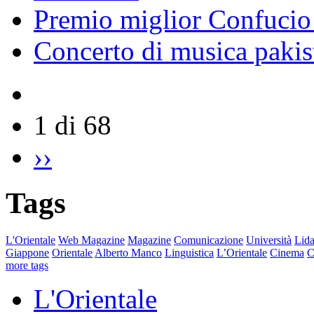
Premio miglior Confucio d
Concerto di musica pakis
1 di 68
››
Tags
L'Orientale
Web Magazine
Magazine
Comunicazione
Università
Lida
Giappone
Orientale
Alberto Manco
Linguistica
L’Orientale
Cinema
C
more tags
L'Orientale