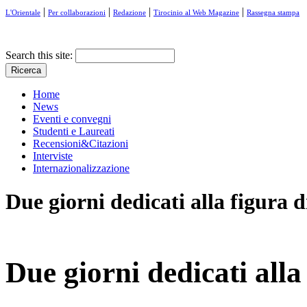
|
|
|
|
L'Orientale
Per collaborazioni
Redazione
Tirocinio al Web Magazine
Rassegna stampa
Search this site:
Home
News
Eventi e convegni
Studenti e Laureati
Recensioni&Citazioni
Interviste
Internazionalizzazione
Due giorni dedicati alla figura 
Due giorni dedicati all