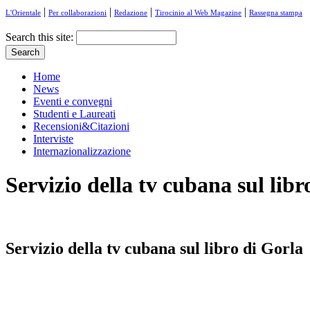
|
|
|
|
L'Orientale
Per collaborazioni
Redazione
Tirocinio al Web Magazine
Rassegna stampa
Search this site:
Home
News
Eventi e convegni
Studenti e Laureati
Recensioni&Citazioni
Interviste
Internazionalizzazione
Servizio della tv cubana sul libr
Servizio della tv cubana sul libro di Gorla