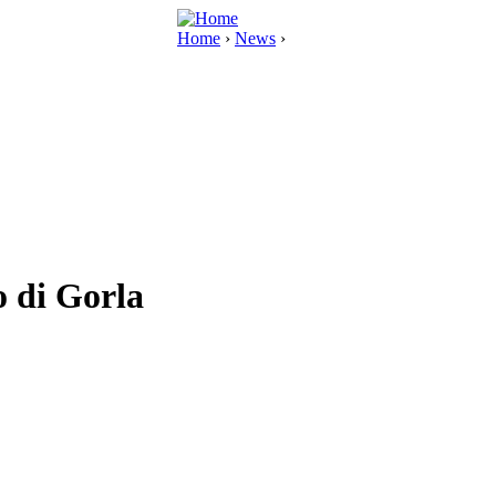
Home
›
News
›
o di Gorla