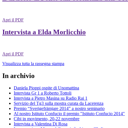
Apri il PDF
Intervista a Elda Morlicchio
Apri il PDF
Visualizza tutta la rassegna stampa
In archivio
Daniela Pioppi ospite di Unomattina
Intervista Gr 1 a Roberto Tottoli
Intervista a Pietro Masina su Radio Rai 1
Servizio del Tg3 sulla mostra curata da Lacerenza
Premio “Sverigefrämjare 2014” a nostro seminario
Al nostro Istituto Confucio il premio "Istituto Confucio 2014"
Cibi in movimento, 20-22 novembre
Intervista a Valentina Di Rosa