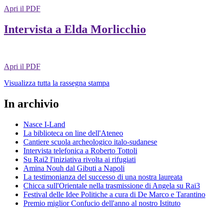
Apri il PDF
Intervista a Elda Morlicchio
Apri il PDF
Visualizza tutta la rassegna stampa
In archivio
Nasce I-Land
La biblioteca on line dell'Ateneo
Cantiere scuola archeologico italo-sudanese
Intervista telefonica a Roberto Tottoli
Su Rai2 l'iniziativa rivolta ai rifugiati
Amina Nouh dal Gibuti a Napoli
La testimonianza del successo di una nostra laureata
Chicca sull'Orientale nella trasmissione di Angela su Rai3
Festival delle Idee Politiche a cura di De Marco e Tarantino
Premio miglior Confucio dell'anno al nostro Istituto