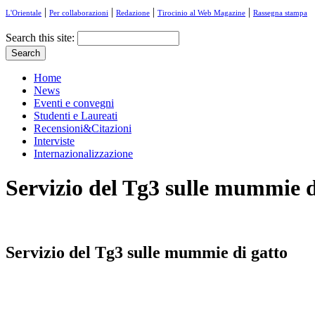
|
|
|
|
L'Orientale
Per collaborazioni
Redazione
Tirocinio al Web Magazine
Rassegna stampa
Search this site:
Home
News
Eventi e convegni
Studenti e Laureati
Recensioni&Citazioni
Interviste
Internazionalizzazione
Servizio del Tg3 sulle mummie d
Servizio del Tg3 sulle mummie di gatto