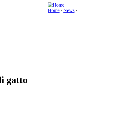
Home
›
News
›
i gatto