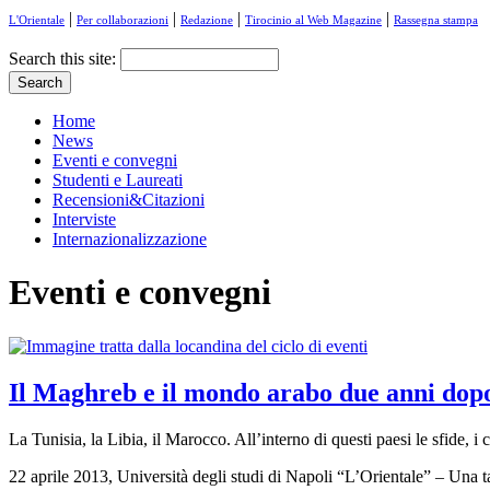
|
|
|
|
L'Orientale
Per collaborazioni
Redazione
Tirocinio al Web Magazine
Rassegna stampa
Search this site:
Home
News
Eventi e convegni
Studenti e Laureati
Recensioni&Citazioni
Interviste
Internazionalizzazione
Eventi e convegni
Il Maghreb e il mondo arabo due anni dopo
La Tunisia, la Libia, il Marocco. All’interno di questi paesi le sfide, i c
22 aprile 2013, Università degli studi di Napoli “L’Orientale” – Una t