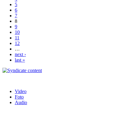
5
6
7
8
9
10
11
12
…
next ›
last »
Video
Foto
Audio