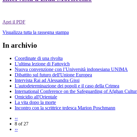
Apri il PDF
Visualizza tutta la rassegna stampa
In archivio
Coordinate di una rivolta
L'ultima lezione di Fattovich
Nuova convenzione con l’Università indonesiana UNIMA
Dibattito sul futuro dell'Unione Europea
Intervista Rai ad Alessandra Gissi
L'autodeterminazione dei popoli e il caso della Crimea
International Conference on the Safeguarding of Afghan Cultur
Omicidio all'Orientale
La vita dopo la morte
Incontro con la scrittrice tedesca Marion Poschmann
‹‹
8 of 27
››