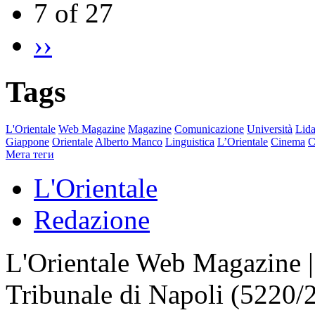
7 of 27
››
Tags
L'Orientale
Web Magazine
Magazine
Comunicazione
Università
Lida
Giappone
Orientale
Alberto Manco
Linguistica
L’Orientale
Cinema
C
Мета теги
L'Orientale
Redazione
L'Orientale Web Magazine | T
Tribunale di Napoli (5220/