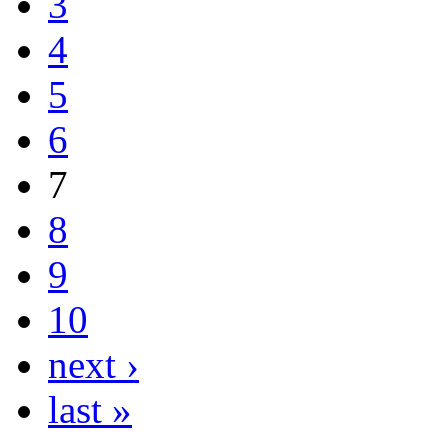
3
4
5
6
7
8
9
10
next ›
last »