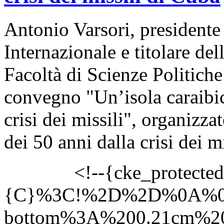
Antonio Varsori, presidente 
Internazionale e titolare de
Facoltà di Scienze Politiche
convegno "Un’isola caraibic
crisi dei missili", organizza
dei 50 anni dalla crisi dei mi
<!--{cke_protected
{C}%3C!%2D%2D%0A%0
bottom%3A%200.21cm%