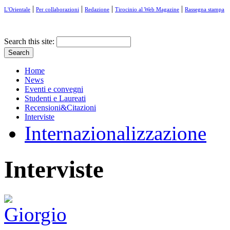
|
|
|
|
L'Orientale
Per collaborazioni
Redazione
Tirocinio al Web Magazine
Rassegna stampa
Search this site:
Home
News
Eventi e convegni
Studenti e Laureati
Recensioni&Citazioni
Interviste
Internazionalizzazione
Interviste