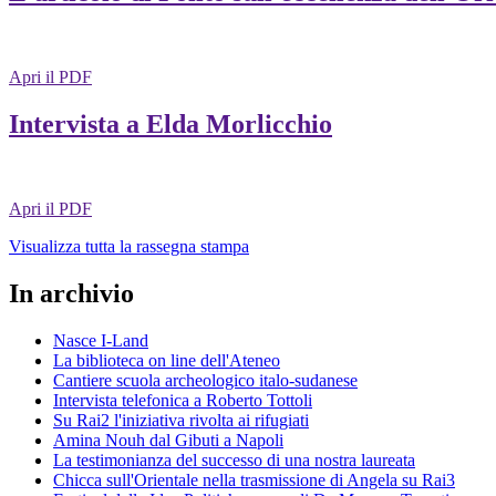
Apri il PDF
Intervista a Elda Morlicchio
Apri il PDF
Visualizza tutta la rassegna stampa
In archivio
Nasce I-Land
La biblioteca on line dell'Ateneo
Cantiere scuola archeologico italo-sudanese
Intervista telefonica a Roberto Tottoli
Su Rai2 l'iniziativa rivolta ai rifugiati
Amina Nouh dal Gibuti a Napoli
La testimonianza del successo di una nostra laureata
Chicca sull'Orientale nella trasmissione di Angela su Rai3