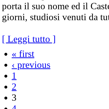
porta il suo nome ed il Cast
giorni, studiosi venuti da t
[ Leggi tutto ]
« first
‹ previous
1
2
3
4