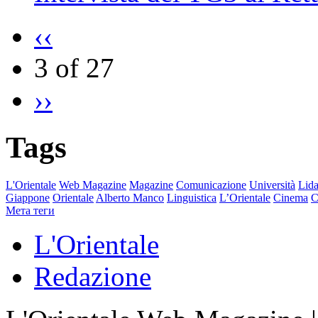
‹‹
3 of 27
››
Tags
L'Orientale
Web Magazine
Magazine
Comunicazione
Università
Lida
Giappone
Orientale
Alberto Manco
Linguistica
L’Orientale
Cinema
C
Мета теги
L'Orientale
Redazione