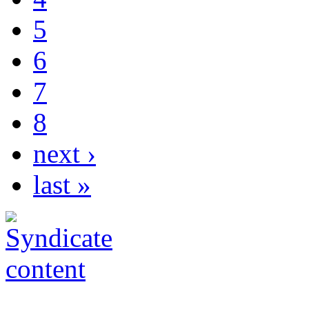
5
6
7
8
next ›
last »