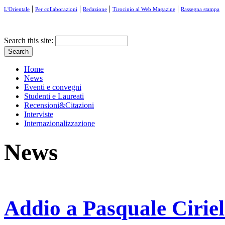
|
|
|
|
L'Orientale
Per collaborazioni
Redazione
Tirocinio al Web Magazine
Rassegna stampa
Search this site:
Home
News
Eventi e convegni
Studenti e Laureati
Recensioni&Citazioni
Interviste
Internazionalizzazione
News
Addio a Pasquale Ciriel