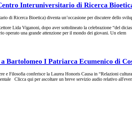
entro Interuniversitario di Ricerca Bioetic
rio di Ricerca Bioetica) diventa un’occasione per discutere dello svil
ettore Lida Viganoni, dopo aver sottolineato la celebrazione “del dicias
oprio operato una grande attenzione per il mondo dei giovani. Un elem
a Bartolomeo I Patriarca Ecumenico di Cos
tere e Filosofia conferisce la Laurea Honoris Causa in “Relazioni cultur
ientale Clicca qui per ascoltare un breve servizio audio relativo all'eve