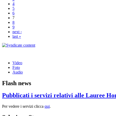
4
5
6
7
8
9
next ›
last »
Video
Foto
Audio
Flash news
Pubblicati i servizi relativi alle Lauree H
Per vedere i servizi clicca
qui
.