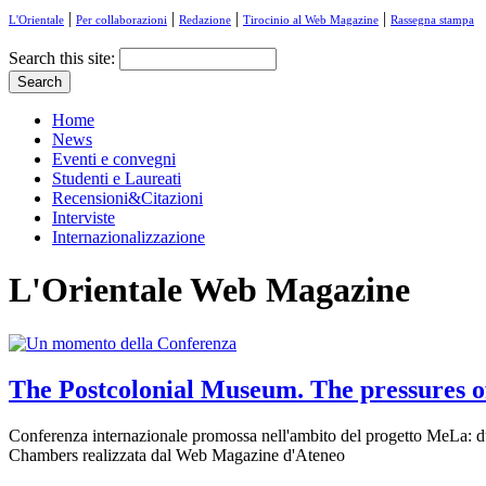
|
|
|
|
L'Orientale
Per collaborazioni
Redazione
Tirocinio al Web Magazine
Rassegna stampa
Search this site:
Home
News
Eventi e convegni
Studenti e Laureati
Recensioni&Citazioni
Interviste
Internazionalizzazione
L'Orientale Web Magazine
The Postcolonial Museum. The pressures of
Conferenza internazionale promossa nell'ambito del progetto MeLa: due 
Chambers realizzata dal Web Magazine d'Ateneo