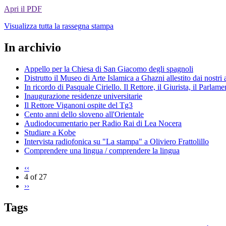
Apri il PDF
Visualizza tutta la rassegna stampa
In archivio
Appello per la Chiesa di San Giacomo degli spagnoli
Distrutto il Museo di Arte Islamica a Ghazni allestito dai nostri
In ricordo di Pasquale Ciriello. Il Rettore, il Giurista, il Parlame
Inaugurazione residenze universitarie
Il Rettore Viganoni ospite del Tg3
Cento anni dello sloveno all'Orientale
Audiodocumentario per Radio Rai di Lea Nocera
Studiare a Kobe
Intervista radiofonica su "La stampa" a Oliviero Frattolillo
Comprendere una lingua / comprendere la lingua
‹‹
4 of 27
››
Tags