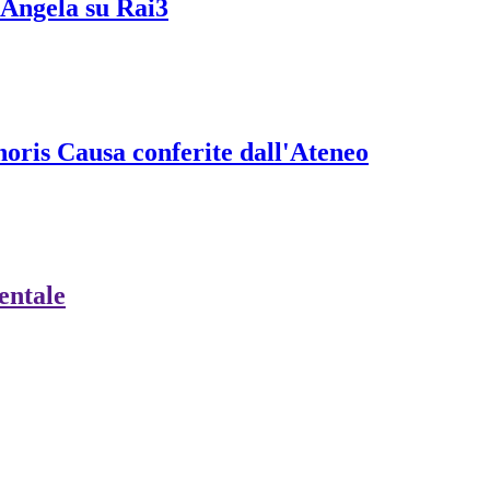
i Angela su Rai3
onoris Causa conferite dall'Ateneo
ientale