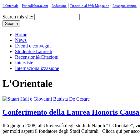
|
|
|
|
L'Orientale
Per collaborazioni
Redazione
Tirocinio al Web Magazine
Rassegna stampa
Search this site:
Home
News
Eventi e convegni
Studenti e Laureati
Recensioni&Citazioni
Interviste
Internazionalizzazione
L'Orientale
Conferimento della Laurea Honoris Causa 
Il 6 giugno 2008, all'Università degli studi di Napoli “L'Orientale”,
per molti aspetti il fondatore degli Studi Culturali Clicca qui per asco