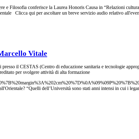
tere e Filosofia conferisce la Laurea Honoris Causa in “Relazioni cultur
ientale Clicca qui per ascoltare un breve servizio audio relativo all'eve
Marcello Vitale
ggi presso il CESTAS (Centro di educazione sanitaria e tecnologie appro
editato per svolgere attività di alta formazione
%20%7B%20margin%3A%202cm%20%7D%0A%09%09P%20%7B%20
l'Orientale? “Quelli dell’Università sono stati anni intensi in cui i lega