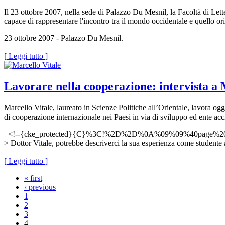
Il 23 ottobre 2007, nella sede di Palazzo Du Mesnil, la Facoltà di Let
capace di rappresentare l'incontro tra il mondo occidentale e quello or
23 ottobre 2007 - Palazzo Du Mesnil.
[ Leggi tutto ]
Lavorare nella cooperazione: intervista a 
Marcello Vitale, laureato in Scienze Politiche all’Orientale, lavora o
di cooperazione internazionale nei Paesi in via di sviluppo ed ente accr
<!--{cke_protected}{C}%3C!%2D%2D%0A%09%09%40page
> Dottor Vitale, potrebbe descriverci la sua esperienza come studente al
[ Leggi tutto ]
« first
‹ previous
1
2
3
4