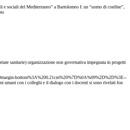
ali e sociali del Mediterraneo” a Bartolomeo I: un “uomo di confine”,
nto
priate sanitarie) organizzazione non governativa impegnata in progetti
margin-bottom%3A%200.21cm%20%7D%0A%09%2D%2D%3E--
mi umani con i colleghi e il dialogo con i docenti si sono rivelati fon