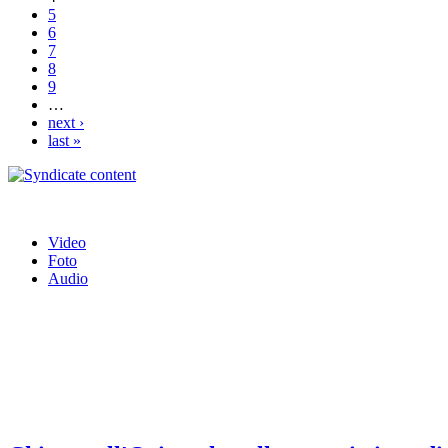
5
6
7
8
9
…
next ›
last »
Video
Foto
Audio