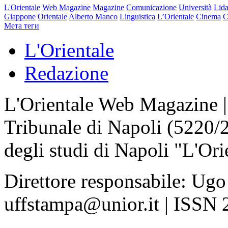
L'Orientale
Web Magazine
Magazine
Comunicazione
Università
Lida
Giappone
Orientale
Alberto Manco
Linguistica
L’Orientale
Cinema
C
Мета теги
L'Orientale
Redazione
L'Orientale Web Magazine | T
Tribunale di Napoli (5220/
degli studi di Napoli "L'Ori
Direttore responsabile: Ugo
uffstampa@unior.it | ISSN