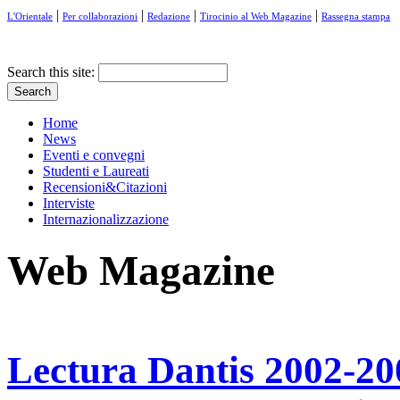
|
|
|
|
L'Orientale
Per collaborazioni
Redazione
Tirocinio al Web Magazine
Rassegna stampa
Search this site:
Home
News
Eventi e convegni
Studenti e Laureati
Recensioni&Citazioni
Interviste
Internazionalizzazione
Web Magazine
Lectura Dantis 2002-20