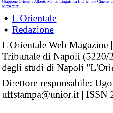
Giappone
Orientale
Alberto Manco
Linguistica
L’Orientale
Cinema
C
Мета теги
L'Orientale
Redazione
L'Orientale Web Magazine | T
Tribunale di Napoli (5220/
degli studi di Napoli "L'Ori
Direttore responsabile: Ugo
uffstampa@unior.it | ISSN