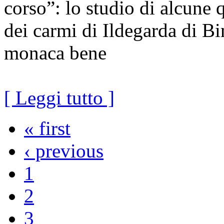
corso”: lo studio di alcune 
dei carmi di Ildegarda di B
monaca bene
[ Leggi tutto ]
« first
‹ previous
1
2
3