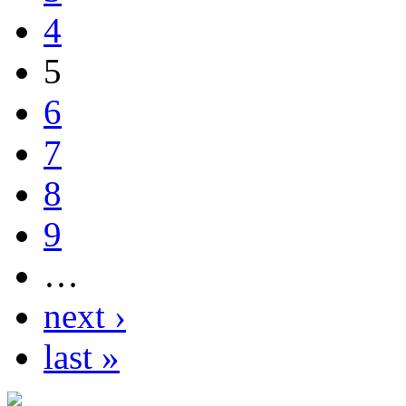
4
5
6
7
8
9
…
next ›
last »