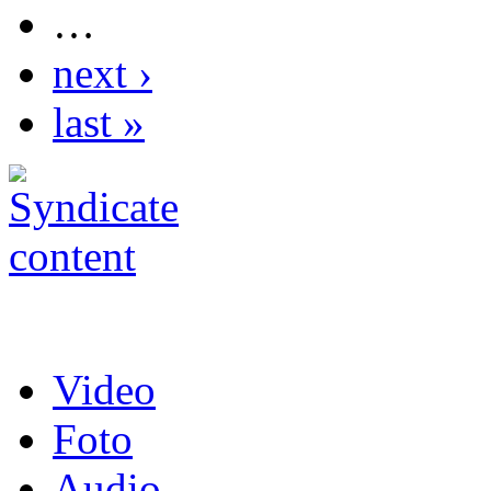
…
next ›
last »
Video
Foto
Audio