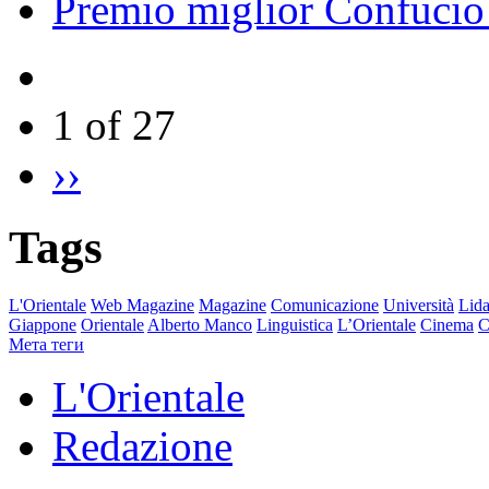
Premio miglior Confucio d
1 of 27
››
Tags
L'Orientale
Web Magazine
Magazine
Comunicazione
Università
Lida
Giappone
Orientale
Alberto Manco
Linguistica
L’Orientale
Cinema
C
Мета теги
L'Orientale
Redazione