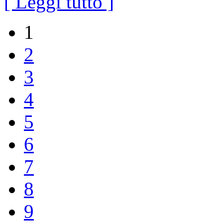
[ Leggi tutto ]
1
2
3
4
5
6
7
8
9