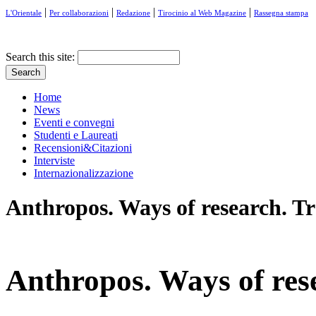
|
|
|
|
L'Orientale
Per collaborazioni
Redazione
Tirocinio al Web Magazine
Rassegna stampa
Search this site:
Home
News
Eventi e convegni
Studenti e Laureati
Recensioni&Citazioni
Interviste
Internazionalizzazione
Anthropos. Ways of research. Tra
Anthropos. Ways of rese