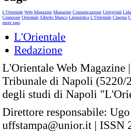
L'Orientale
Web Magazine
Magazine
Comunicazione
Università
Lida
Giappone
Orientale
Alberto Manco
Linguistica
L’Orientale
Cinema
C
more tags
L'Orientale
Redazione
L'Orientale Web Magazine | T
Tribunale di Napoli (5220/
degli studi di Napoli "L'Ori
Direttore responsabile: Ugo
uffstampa@unior.it | ISSN