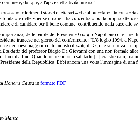
e comune e, dunque, all'apice dell'attività umana”.
merosissimi riferimenti storici e letterari – che abbracciano l'intera sto
e fondatore delle scienze umane – ha concentrato poi la propria attenzione
endere e di cambiare per il bene comune, contribuendo nella pace allo sv
e importanza, delle parole del Presidente Giorgio Napolitano che – nel 
sidente francese nel giorno del conferimento: “L'8 luglio 1994, a Napoli
ertice dei paesi maggiormente industrializzati, il G7, che si riuniva lì in
la
Laudatio
del professor Biagio De Giovanni con una non formale allocuz
, fino alla fine. Quando mi recai poi a salutarlo [...] era stremato, ma 
Presidente della Repubblica. Ebbi ancora una volta l'immagine di una fo
rea
Honoris Causa
in
formato PDF
rto Manco