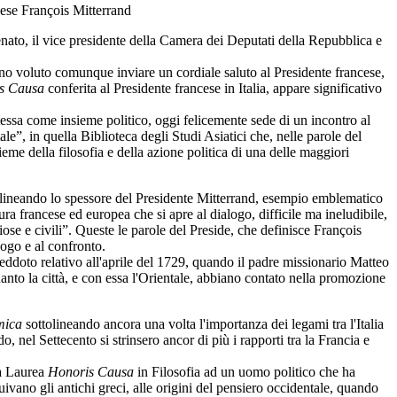
cese François Mitterrand
Senato, il vice presidente della Camera dei Deputati della Repubblica e
anno voluto comunque inviare un cordiale saluto al Presidente francese,
s Causa
conferita al Presidente francese in Italia, appare significativo
ssa come insieme politico, oggi felicemente sede di un incontro al
le”, in quella Biblioteca degli Studi Asiatici che, nelle parole del
nsieme della filosofia e della azione politica di una delle maggiori
olineando lo spessore del Presidente Mitterrand, esempio emblematico
ura francese ed europea che si apre al dialogo, difficile ma ineludibile,
se e civili”. Queste le parole del Preside, che definisce François
logo e al confronto.
aneddoto relativo all'aprile del 1729, quando il padre missionario Matteo
anto la città, e con essa l'Orientale, abbiano contato nella promozione
mica
sottolineando ancora una volta l'importanza dei legami tra l'Italia
 nel Settecento si strinsero ancor di più i rapporti tra la Francia e
La Laurea
Honoris Causa
in Filosofia ad un uomo politico che ha
uivano gli antichi greci, alle origini del pensiero occidentale, quando