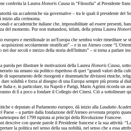
ene conferita la Laurea
Honoris Causa
in “Filosofia” al Presidente fran
utorità sia accademiche sia governative – tra le quali il presidente del 
à inizio alla cerimonia.
zionali e accademiche italiane che, impossibilitate ad essere presenti, h
anza del momento. Pur non trattandosi, infatti, della prima Laurea
Honori
o europeo e meridionale in un'Europa che sembra voler rimeditare se ste
 acquisizioni secolarmente stratificati” – e in un Ateneo come “L'Orienta
to nei due secoli e mezzo della storia dell'Istituto” – si torna a parlare i
la parola per illustrare le motivazioni della Laurea
Honoris Causa
, sott
erario sia umano sia politico rispettoso di quei “grandi valori della cult
di superamento delle risorgenti e drammatiche divisioni etniche, religio
dare solidità e forza al disegno di una Europa sempre più pronta al dia
e Italia e, in particolare, tra Napoli e Parigi, Mario Agrimi ricorda un 
anno di lì a poco a fondare il Collegio dei Cinesi. Ciò a sottolineare qu
itiche e deputato al Parlamento europeo, dà inizio alla
Laudatio Acade
l Paese – a partire dalla fondazione dell'Ateneo avvenuta proprio quando,
artenopea del 1799 ispirata ai principi della Rivoluzione Francese.
i descrive con queste parole il Presidente francese e la sua attività: “
retare la politica nel senso della sua nobiltà, nel senso che a essa attrib