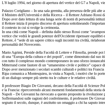
L'8 luglio 1994, nel giorno di apertura del vertice del G7 a Napoli, vi
Palazzo Corigliano – In una sala gremita, alla presenza delle più alte a
il Ministro dell'Università e della Ricerca – il Rettore Adriano Rossi d
Dopo aver dato lettura di una lunga serie di nomi di personalità istitu
il Rettore inizia il proprio discorso di apertura sottolineando l'import
il contesto in cui si svolge la cerimonia.
In una città come Napoli – definita dallo stesso Rossi come “avampost
vertice che vedrà le grandi potenze dell'Occidente ripensare equilibri e
Rettore, è “sede di un sapere critico sugli incontri tra civiltà, rielabora
personalità del Novecento.
Mario Agrimi, Preside della Facoltà di Lettere e Filosofia, prende poi 
di una “Europa della cultura e dei popoli”, come dimostrato dal suo itin
con tutto il complesso mondo contemporaneo in uno sforzo instancabile 
Mitterrand come fautore di un “umanesimo civile e politico” capace di 
Dopo aver menzionato i secolari scambi culturali e politici tra Francia 
Ripa comunica a Montesquieu, in visita a Napoli, i motivi che lo porter
di un dialogo sempre più stretto tra le culture e le relative civiltà.
Il professore Biagio De Giovanni, decano della Facoltà di Scienze Pol
e la Francia: ripercorrendo alcuni momenti fondamentali della storia de
Napoli – De Giovanni ha rievocato a questo proposito la rivoluzione p
Soffermandosi sulle ragioni del conferimento, il professore De Giovann
segnato il secolo, dunque, è anzitutto un omaggio a chi ha saputo interp