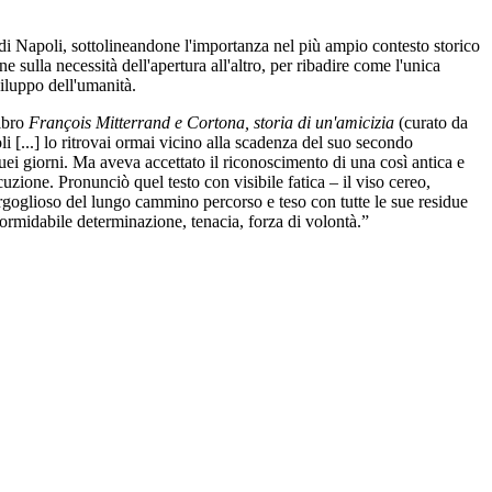
ria di Napoli, sottolineandone l'importanza nel più ampio contesto storico
 sulla necessità dell'apertura all'altro, per ribadire come l'unica
iluppo dell'umanità.
libro
François Mitterrand e Cortona, storia di un'amicizia
(curato da
 [...] lo ritrovai ormai vicino alla scadenza del suo secondo
 quei giorni. Ma aveva accettato il riconoscimento di una così antica e
ione. Pronunciò quel testo con visibile fatica – il viso cereo,
orgoglioso del lungo cammino percorso e teso con tutte le sue residue
rmidabile determinazione, tenacia, forza di volontà.”