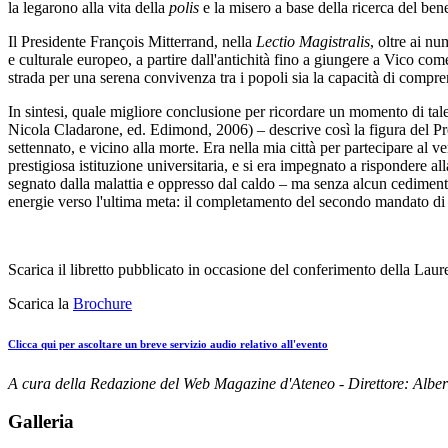
la legarono alla vita della
polis
e la misero a base della ricerca del ben
Il Presidente François Mitterrand, nella
Lectio Magistralis
, oltre ai nu
e culturale europeo, a partire dall'antichità fino a giungere a Vico com
strada per una serena convivenza tra i popoli sia la capacità di compr
In sintesi, quale migliore conclusione per ricordare un momento di tal
Nicola Cladarone, ed. Edimond, 2006) – descrive così la figura del Pre
settennato, e vicino alla morte. Era nella mia città per partecipare al v
prestigiosa istituzione universitaria, e si era impegnato a rispondere al
segnato dalla malattia e oppresso dal caldo – ma senza alcun cedimento
energie verso l'ultima meta: il completamento del secondo mandato di 
Scarica il libretto pubblicato in occasione del conferimento della Lau
Scarica la
Brochure
Clicca qui per ascoltare un breve servizio audio relativo all'evento
A cura della Redazione del Web Magazine d'Ateneo - Direttore: Albe
Galleria