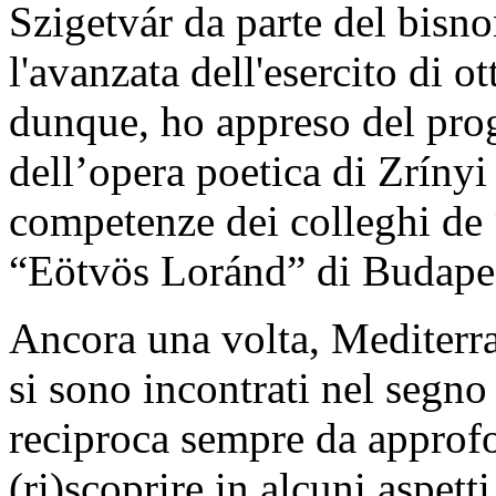
Szigetvár da parte del bisn
l'avanzata dell'esercito di 
dunque, ho appreso del prog
dell’opera poetica di Zrínyi
competenze dei colleghi de 
“Eötvös Loránd” di Budape
Ancora una volta, Mediterr
si sono incontrati nel segn
reciproca sempre da approfo
(ri)scoprire in alcuni aspet