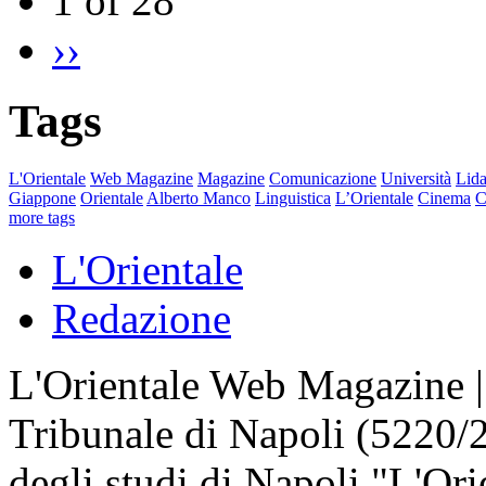
1 of 28
››
Tags
L'Orientale
Web Magazine
Magazine
Comunicazione
Università
Lida
Giappone
Orientale
Alberto Manco
Linguistica
L’Orientale
Cinema
C
more tags
L'Orientale
Redazione
L'Orientale Web Magazine | T
Tribunale di Napoli (5220/
degli studi di Napoli "L'Ori