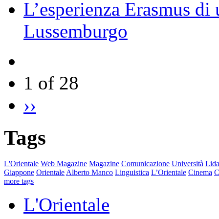
L’esperienza Erasmus di u
Lussemburgo
1 of 28
››
Tags
L'Orientale
Web Magazine
Magazine
Comunicazione
Università
Lida
Giappone
Orientale
Alberto Manco
Linguistica
L’Orientale
Cinema
C
more tags
L'Orientale