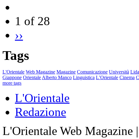
1 of 28
››
Tags
L'Orientale
Web Magazine
Magazine
Comunicazione
Università
Lida
Giappone
Orientale
Alberto Manco
Linguistica
L’Orientale
Cinema
C
more tags
L'Orientale
Redazione
L'Orientale Web Magazine | T