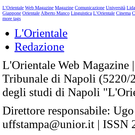
L'Orientale
Web Magazine
Magazine
Comunicazione
Università
Lida
Giappone
Orientale
Alberto Manco
Linguistica
L’Orientale
Cinema
C
more tags
L'Orientale
Redazione
L'Orientale Web Magazine | T
Tribunale di Napoli (5220/
degli studi di Napoli "L'Ori
Direttore responsabile: Ugo
uffstampa@unior.it | ISSN