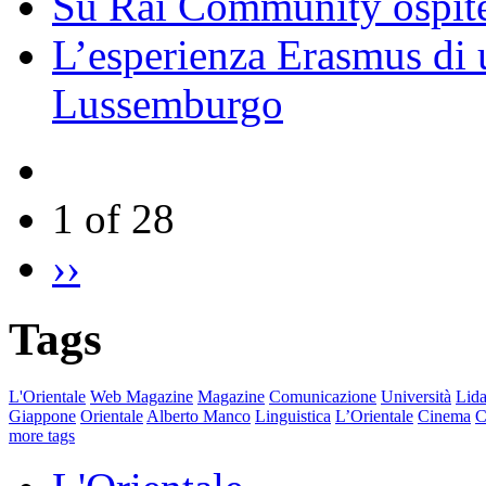
Su Rai Community ospite
L’esperienza Erasmus di u
Lussemburgo
1 of 28
››
Tags
L'Orientale
Web Magazine
Magazine
Comunicazione
Università
Lida
Giappone
Orientale
Alberto Manco
Linguistica
L’Orientale
Cinema
C
more tags