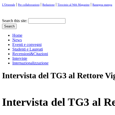
|
|
|
|
L'Orientale
Per collaborazioni
Redazione
Tirocinio al Web Magazine
Rassegna stampa
Search this site:
Home
News
Eventi e convegni
Studenti e Laureati
Recensioni&Citazioni
Interviste
Internazionalizzazione
Intervista del TG3 al Rettore V
Intervista del TG3 al R