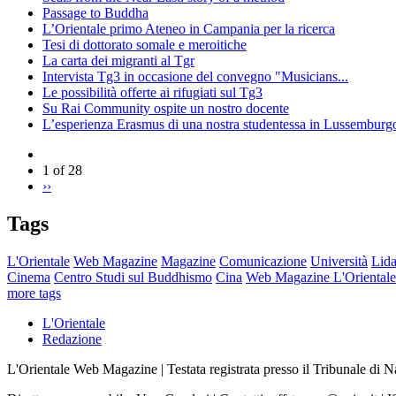
Passage to Buddha
L’Orientale primo Ateneo in Campania per la ricerca
Tesi di dottorato somale e meroitiche
La carta dei migranti al Tgr
Intervista Tg3 in occasione del convegno "Musicians...
Le possibilità offerte ai rifugiati sul Tg3
Su Rai Community ospite un nostro docente
L’esperienza Erasmus di una nostra studentessa in Lussemburg
1 of 28
››
Tags
L'Orientale
Web Magazine
Magazine
Comunicazione
Università
Lida
Cinema
Centro Studi sul Buddhismo
Cina
Web Magazine L'Orientale
more tags
L'Orientale
Redazione
L'Orientale Web Magazine | Testata registrata presso il Tribunale di 