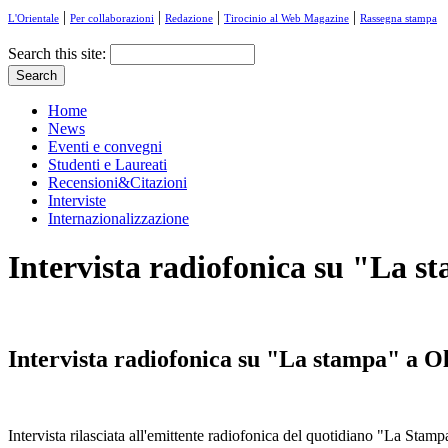
|
|
|
|
L'Orientale
Per collaborazioni
Redazione
Tirocinio al Web Magazine
Rassegna stampa
Search this site:
Home
News
Eventi e convegni
Studenti e Laureati
Recensioni&Citazioni
Interviste
Internazionalizzazione
Intervista radiofonica su "La st
Intervista radiofonica su "La stampa" a Ol
Intervista rilasciata all'emittente radiofonica del quotidiano "La Sta