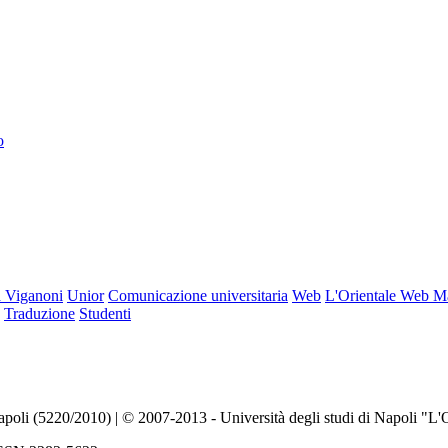
o
 Viganoni
Unior
Comunicazione universitaria
Web
L'Orientale Web M
Traduzione
Studenti
Napoli (5220/2010) | © 2007-2013 - Università degli studi di Napoli "L'