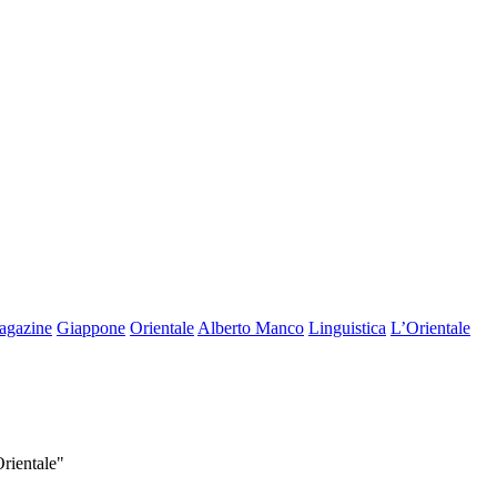
agazine
Giappone
Orientale
Alberto Manco
Linguistica
L’Orientale
Orientale"