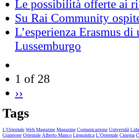
Le possibilità offerte ai r
Su Rai Community ospite
L’esperienza Erasmus di u
Lussemburgo
1 of 28
››
Tags
L'Orientale
Web Magazine
Magazine
Comunicazione
Università
Lida
Giappone
Orientale
Alberto Manco
Linguistica
L’Orientale
Cinema
C