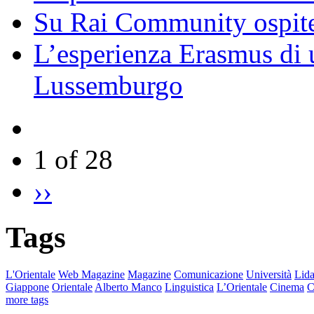
Su Rai Community ospite
L’esperienza Erasmus di u
Lussemburgo
1 of 28
››
Tags
L'Orientale
Web Magazine
Magazine
Comunicazione
Università
Lida
Giappone
Orientale
Alberto Manco
Linguistica
L’Orientale
Cinema
C
more tags