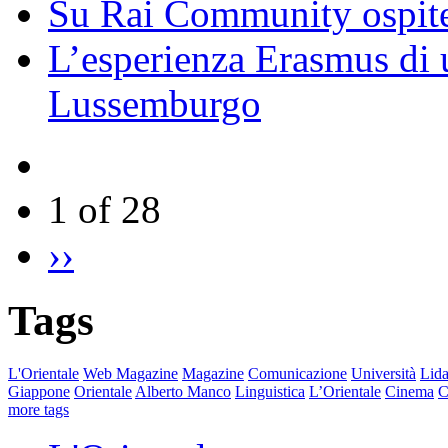
Su Rai Community ospite
L’esperienza Erasmus di u
Lussemburgo
1 of 28
››
Tags
L'Orientale
Web Magazine
Magazine
Comunicazione
Università
Lida
Giappone
Orientale
Alberto Manco
Linguistica
L’Orientale
Cinema
C
more tags