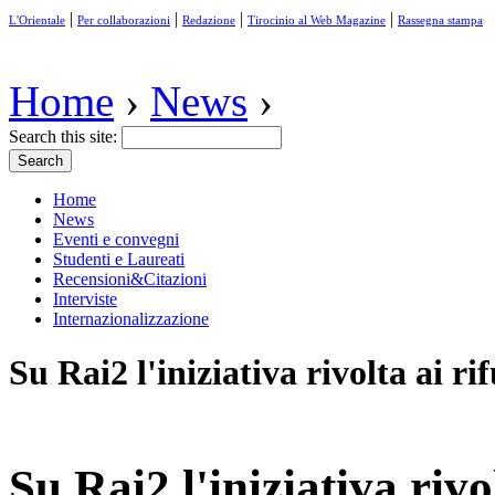
|
|
|
|
L'Orientale
Per collaborazioni
Redazione
Tirocinio al Web Magazine
Rassegna stampa
Home
›
News
›
Search this site:
Home
News
Eventi e convegni
Studenti e Laureati
Recensioni&Citazioni
Interviste
Internazionalizzazione
Su Rai2 l'iniziativa rivolta ai rif
Su Rai2 l'iniziativa rivol