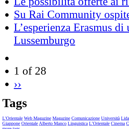
Le possibilità offerte ai r
Su Rai Community ospite
L’esperienza Erasmus di u
Lussemburgo
1 of 28
››
Tags
L'Orientale
Web Magazine
Magazine
Comunicazione
Università
Lida
Giappone
Orientale
Alberto Manco
Linguistica
L’Orientale
Cinema
C
more tags