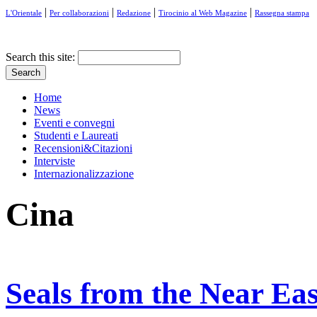
|
|
|
|
L'Orientale
Per collaborazioni
Redazione
Tirocinio al Web Magazine
Rassegna stampa
Search this site:
Home
News
Eventi e convegni
Studenti e Laureati
Recensioni&Citazioni
Interviste
Internazionalizzazione
Cina
Seals from the Near Eas