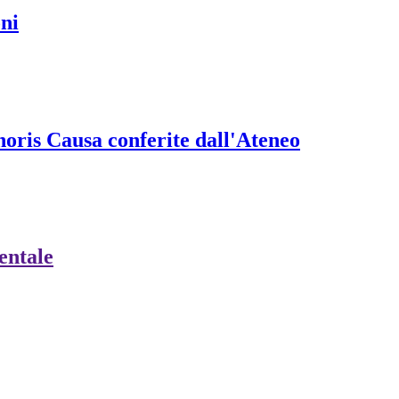
oni
onoris Causa conferite dall'Ateneo
ientale