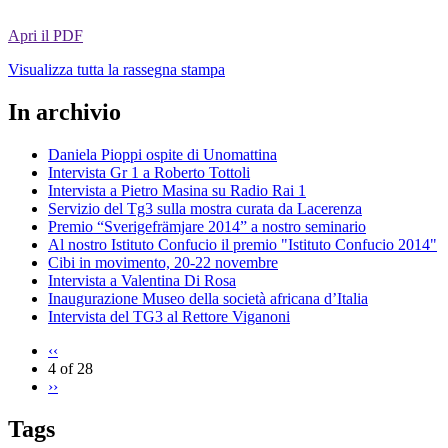
Apri il PDF
Visualizza tutta la rassegna stampa
In archivio
Daniela Pioppi ospite di Unomattina
Intervista Gr 1 a Roberto Tottoli
Intervista a Pietro Masina su Radio Rai 1
Servizio del Tg3 sulla mostra curata da Lacerenza
Premio “Sverigefrämjare 2014” a nostro seminario
Al nostro Istituto Confucio il premio "Istituto Confucio 2014"
Cibi in movimento, 20-22 novembre
Intervista a Valentina Di Rosa
Inaugurazione Museo della società africana d’Italia
Intervista del TG3 al Rettore Viganoni
‹‹
4 of 28
››
Tags