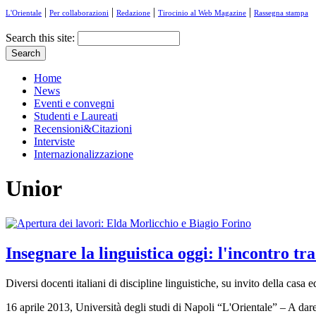
|
|
|
|
L'Orientale
Per collaborazioni
Redazione
Tirocinio al Web Magazine
Rassegna stampa
Search this site:
Home
News
Eventi e convegni
Studenti e Laureati
Recensioni&Citazioni
Interviste
Internazionalizzazione
Unior
Insegnare la linguistica oggi: l'incontro tr
Diversi docenti italiani di discipline linguistiche, su invito della casa e
16 aprile 2013, Università degli studi di Napoli “L'Orientale” – A dare 