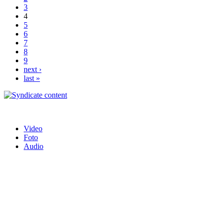
3
4
5
6
7
8
9
next ›
last »
Video
Foto
Audio