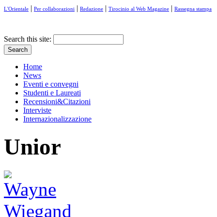
|
|
|
|
L'Orientale
Per collaborazioni
Redazione
Tirocinio al Web Magazine
Rassegna stampa
Search this site:
Home
News
Eventi e convegni
Studenti e Laureati
Recensioni&Citazioni
Interviste
Internazionalizzazione
Unior