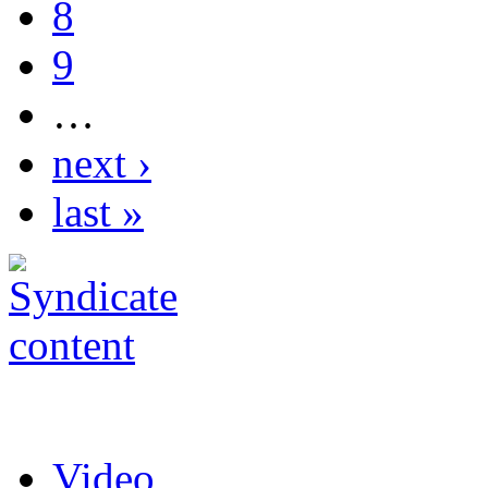
8
9
…
next ›
last »
Video