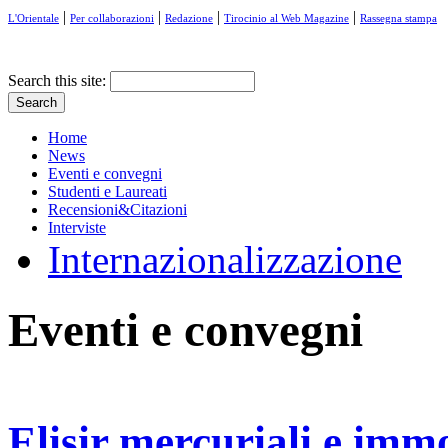
|
|
|
|
L'Orientale
Per collaborazioni
Redazione
Tirocinio al Web Magazine
Rassegna stampa
Search this site:
Home
News
Eventi e convegni
Studenti e Laureati
Recensioni&Citazioni
Interviste
Internazionalizzazione
Eventi e convegni
Elisir mercuriali e immo