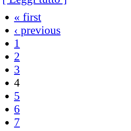
« first
‹ previous
1
2
3
4
5
6
7