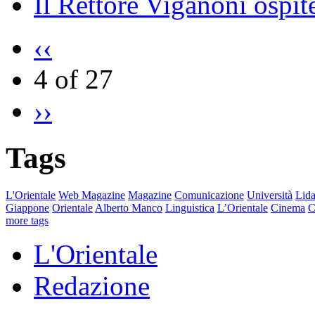
Il Rettore Viganoni ospit
‹‹
4 of 27
››
Tags
L'Orientale
Web Magazine
Magazine
Comunicazione
Università
Lida
Giappone
Orientale
Alberto Manco
Linguistica
L’Orientale
Cinema
C
more tags
L'Orientale
Redazione