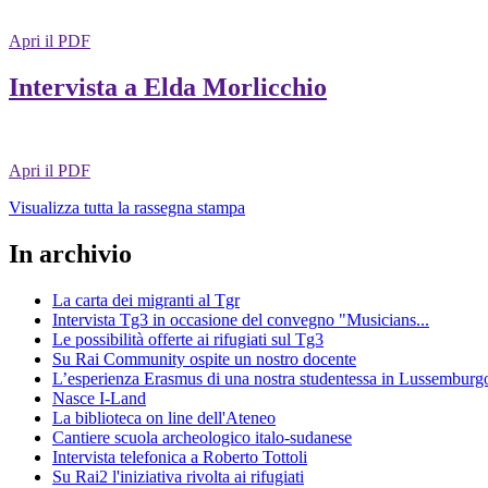
Apri il PDF
Intervista a Elda Morlicchio
Apri il PDF
Visualizza tutta la rassegna stampa
In archivio
La carta dei migranti al Tgr
Intervista Tg3 in occasione del convegno "Musicians...
Le possibilità offerte ai rifugiati sul Tg3
Su Rai Community ospite un nostro docente
L’esperienza Erasmus di una nostra studentessa in Lussemburg
Nasce I-Land
La biblioteca on line dell'Ateneo
Cantiere scuola archeologico italo-sudanese
Intervista telefonica a Roberto Tottoli
Su Rai2 l'iniziativa rivolta ai rifugiati