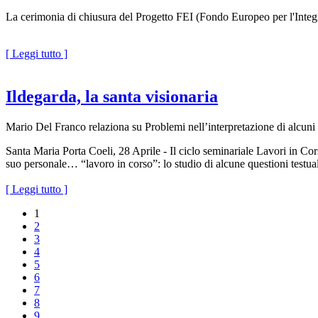
La cerimonia di chiusura del Progetto FEI (Fondo Europeo per l'Integra
[ Leggi tutto ]
Ildegarda, la santa visionaria
Mario Del Franco relaziona su Problemi nell’interpretazione di alcun
Santa Maria Porta Coeli, 28 Aprile - Il ciclo seminariale Lavori in Cor
suo personale… “lavoro in corso”: lo studio di alcune questioni testu
[ Leggi tutto ]
1
2
3
4
5
6
7
8
9