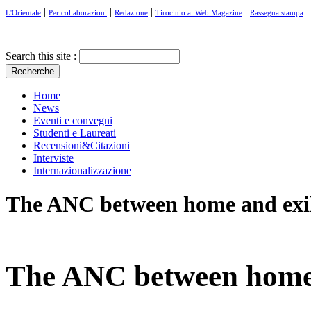
|
|
|
|
L'Orientale
Per collaborazioni
Redazione
Tirocinio al Web Magazine
Rassegna stampa
Search this site :
Home
News
Eventi e convegni
Studenti e Laureati
Recensioni&Citazioni
Interviste
Internazionalizzazione
The ANC between home and exi
The ANC between home 