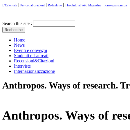
|
|
|
|
L'Orientale
Per collaborazioni
Redazione
Tirocinio al Web Magazine
Rassegna stampa
Search this site :
Home
News
Eventi e convegni
Studenti e Laureati
Recensioni&Citazioni
Interviste
Internazionalizzazione
Anthropos. Ways of research. Tra
Anthropos. Ways of rese