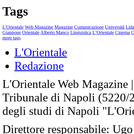
Tags
L'Orientale
Web Magazine
Magazine
Comunicazione
Università
Lida
Giappone
Orientale
Alberto Manco
Linguistica
L’Orientale
Cinema
C
more tags
L'Orientale
Redazione
L'Orientale Web Magazine | T
Tribunale di Napoli (5220/
degli studi di Napoli "L'Ori
Direttore responsabile: Ugo