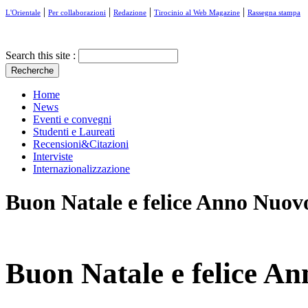
|
|
|
|
L'Orientale
Per collaborazioni
Redazione
Tirocinio al Web Magazine
Rassegna stampa
Search this site :
Home
News
Eventi e convegni
Studenti e Laureati
Recensioni&Citazioni
Interviste
Internazionalizzazione
Buon Natale e felice Anno Nuov
Buon Natale e felice A