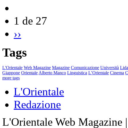
1 de 27
››
Tags
L'Orientale
Web Magazine
Magazine
Comunicazione
Università
Lida
Giappone
Orientale
Alberto Manco
Linguistica
L’Orientale
Cinema
C
more tags
L'Orientale
Redazione
L'Orientale Web Magazine | T