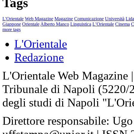
Tags
L'Orientale
Web Magazine
Magazine
Comunicazione
Università
Lida
Giappone
Orientale
Alberto Manco
Linguistica
L’Orientale
Cinema
C
more tags
L'Orientale
Redazione
L'Orientale Web Magazine | T
Tribunale di Napoli (5220/
degli studi di Napoli "L'Ori
Direttore responsabile: Ugo