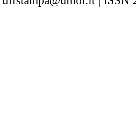
uffstampa@unior.it | ISSN