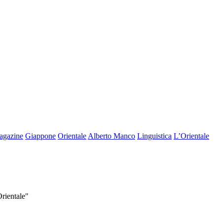
agazine
Giappone
Orientale
Alberto Manco
Linguistica
L’Orientale
Orientale"