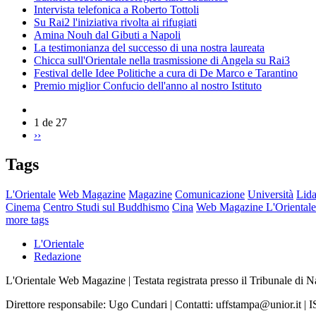
Intervista telefonica a Roberto Tottoli
Su Rai2 l'iniziativa rivolta ai rifugiati
Amina Nouh dal Gibuti a Napoli
La testimonianza del successo di una nostra laureata
Chicca sull'Orientale nella trasmissione di Angela su Rai3
Festival delle Idee Politiche a cura di De Marco e Tarantino
Premio miglior Confucio dell'anno al nostro Istituto
1 de 27
››
Tags
L'Orientale
Web Magazine
Magazine
Comunicazione
Università
Lida
Cinema
Centro Studi sul Buddhismo
Cina
Web Magazine L'Orientale
more tags
L'Orientale
Redazione
L'Orientale Web Magazine | Testata registrata presso il Tribunale di 
Direttore responsabile: Ugo Cundari | Contatti: uffstampa@unior.it 