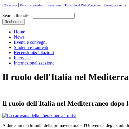
|
|
|
|
L'Orientale
Per collaborazioni
Redazione
Tirocinio al Web Magazine
Rassegna stampa
Search this site :
Home
News
Eventi e convegni
Studenti e Laureati
Recensioni&Citazioni
Interviste
Internazionalizzazione
Il ruolo dell'Italia nel Mediter
Il ruolo dell'Italia nel Mediterraneo dopo
A due anni dai tumulti della primavera araba l'Università degli studi d