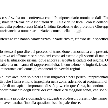
 si è svolta una conferenza con il Plenipotenziario nominato dalla Farn
strale in "Relazioni e Istituzioni dell'Asia e dell'Africa", con la coll
ti della professoressa Maria Cristina Ercolessi e del prorettore Giuseppe 
 grazie anche a numerose iniziative come quella di oggi.
fferenze che hanno caratterizzato le varie rivolte, riflesso delle specifici
.
i, lo stesso si può dire dei processi di transizione democratica che pres
trova ad affrontare seri problemi come ad esempio gli scontri di natura 
one è la situazione siriana, dove ancora si aspetta la caduta del regime. Q
ttere la mancanza di rappresentatività, la corruzione, le ingiustizie social
le minoranze così come gli esponenti dei vecchi regimi.
in questa area, non solo per i flussi migratori e per i pericoli rappresentat
ivi che l'Italia è molto impegnata nella zona, aderendo ai programmi di
ode di un capitale importante di soft power in quest'area, ha continuato
l coordinamento degli sforzi dei vari attori e di maggiori fondi, che sono
sari ha risposto a domande di studenti e professori presenti che hanno spa
rimavera araba, fino alla questione israelo-palestinese.