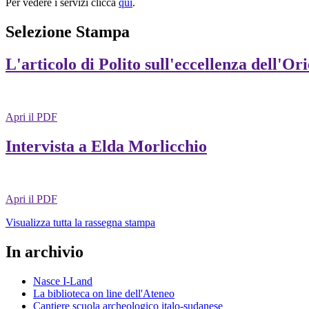
Per vedere i servizi clicca
qui
.
Selezione Stampa
L'articolo di Polito sull'eccellenza dell'Or
Apri il PDF
Intervista a Elda Morlicchio
Apri il PDF
Visualizza tutta la rassegna stampa
In archivio
Nasce I-Land
La biblioteca on line dell'Ateneo
Cantiere scuola archeologico italo-sudanese