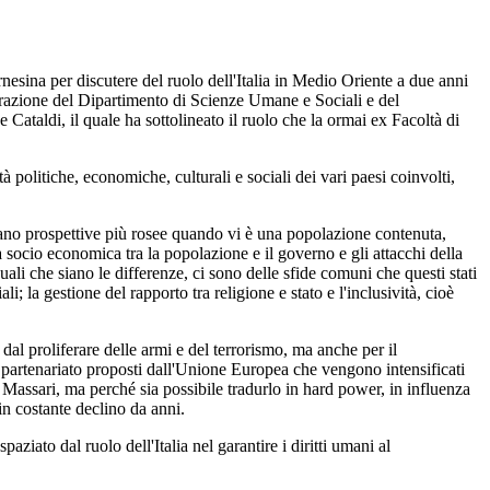
esina per discutere del ruolo dell'Italia in Medio Oriente a due anni
aborazione del Dipartimento di Scienze Umane e Sociali e del
Cataldi, il quale ha sottolineato il ruolo che la ormai ex Facoltà di
tà politiche, economiche, culturali e sociali dei vari paesi coinvolti,
entano prospettive più rosee quando vi è una popolazione contenuta,
socio economica tra la popolazione e il governo e gli attacchi della
uali che siano le differenze, ci sono delle sfide comuni che questi stati
i; la gestione del rapporto tra religione e stato e l'inclusività, cioè
i dal proliferare delle armi e del terrorismo, ma anche per il
 partenariato proposti dall'Unione Europea che vengono intensificati
 Massari, ma perché sia possibile tradurlo in hard power, in influenza
 in costante declino da anni.
ziato dal ruolo dell'Italia nel garantire i diritti umani al