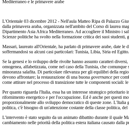
Mediterraneo e le primavere arabe
L'Orientale 03 dicembre 2012 - Nell'aula Matteo Ripa di Palazzo Giusso
dalla primavera araba, organizzata nell'ambito del Corso di laurea magi
Dipartimento Asia Africa Mediterraneo. Ad accogliere il Ministro i salu
Scienze politiche ha svolto nella formazione critica dei suoi studenti,
Massari, laureato all'Orientale, ha parlato di primavere arabe, date le di
soffermandosi su alcuni casi particolari: Tunisia, Libia, Siria ed Egitto
Se la genesi e lo sviluppo delle rivolte hanno assunto caratteri divers
omogenea, alfabetizzata, come nel caso della Tunisia, che comunque si 
minoranza salafita. Di particolare rilevanza per gli equilibri della regi
devono affrontare; la restaurazione di una buona
governance
per comba
come attirare nel processo di transizione tutte le componenti sociali: 
Per quanto riguarda l'Italia, essa ha un interesse strategico prioritario 
rifornimento energetico e per l'occupazione. Ed è anche per questi mot
proporzionalmente allo sviluppo democratico di queste zone. L'Italia g
politica, c'è bisogno di un'attenzione costante della classe politica, de
L'intervento è stato seguito da un animato dibattito durante il quale Mas
cambiamento nelle priorità della politica estera italiana causato dalla p