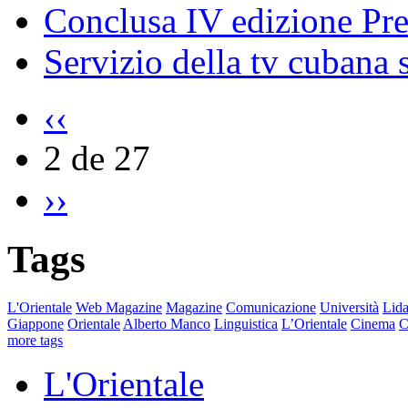
Conclusa IV edizione Pr
Servizio della tv cubana s
‹‹
2 de 27
››
Tags
L'Orientale
Web Magazine
Magazine
Comunicazione
Università
Lida
Giappone
Orientale
Alberto Manco
Linguistica
L’Orientale
Cinema
C
more tags
L'Orientale