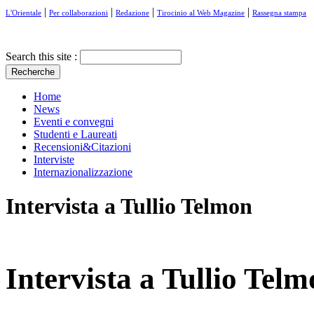
|
|
|
|
L'Orientale
Per collaborazioni
Redazione
Tirocinio al Web Magazine
Rassegna stampa
Search this site :
Home
News
Eventi e convegni
Studenti e Laureati
Recensioni&Citazioni
Interviste
Internazionalizzazione
Intervista a Tullio Telmon
Intervista a Tullio Tel