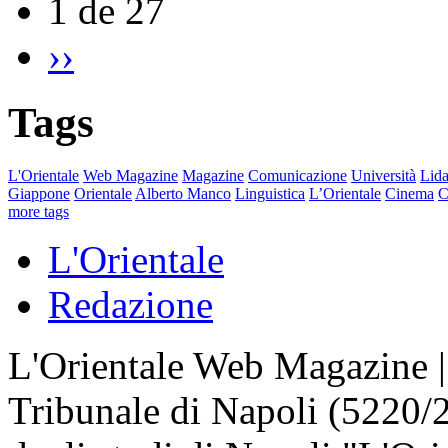
1 de 27
››
Tags
L'Orientale
Web Magazine
Magazine
Comunicazione
Università
Lida
Giappone
Orientale
Alberto Manco
Linguistica
L’Orientale
Cinema
C
more tags
L'Orientale
Redazione
L'Orientale Web Magazine | T
Tribunale di Napoli (5220/