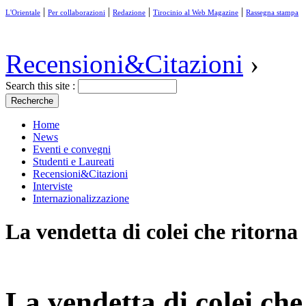
|
|
|
|
L'Orientale
Per collaborazioni
Redazione
Tirocinio al Web Magazine
Rassegna stampa
Recensioni&Citazioni
›
Search this site :
Home
News
Eventi e convegni
Studenti e Laureati
Recensioni&Citazioni
Interviste
Internazionalizzazione
La vendetta di colei che ritorna
La vendetta di colei che