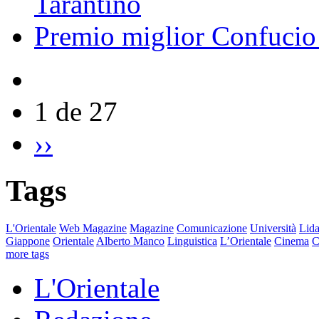
Tarantino
Premio miglior Confucio d
1 de 27
››
Tags
L'Orientale
Web Magazine
Magazine
Comunicazione
Università
Lida
Giappone
Orientale
Alberto Manco
Linguistica
L’Orientale
Cinema
C
more tags
L'Orientale