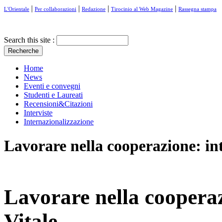
|
|
|
|
L'Orientale
Per collaborazioni
Redazione
Tirocinio al Web Magazine
Rassegna stampa
Search this site :
Home
News
Eventi e convegni
Studenti e Laureati
Recensioni&Citazioni
Interviste
Internazionalizzazione
Lavorare nella cooperazione: int
Lavorare nella cooperaz
Vitale