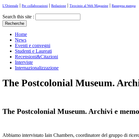
|
|
|
|
L'Orientale
Per collaborazioni
Redazione
Tirocinio al Web Magazine
Rassegna stampa
Search this site :
Home
News
Eventi e convegni
Studenti e Laureati
Recensioni&Citazioni
Interviste
Internazionalizzazione
The Postcolonial Museum. Archiv
The Postcolonial Museum. Archivi e memori
Abbiamo intervistato Iain Chambers, coordinatore del gruppo di rice