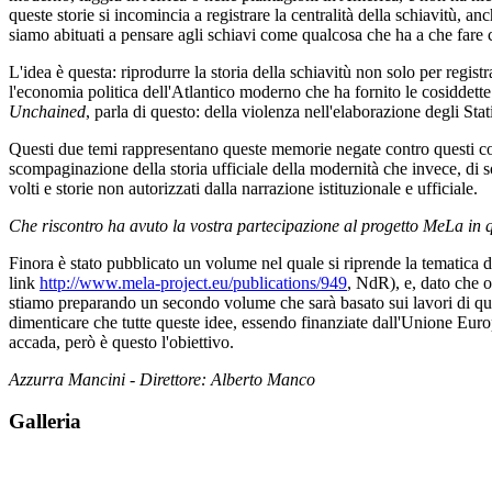
queste storie si incomincia a registrare la centralità della schiavitù,
siamo abituati a pensare agli schiavi come qualcosa che ha a che fare c
L'idea è questa: riprodurre la storia della schiavitù non solo per regist
l'economia politica dell'Atlantico moderno che ha fornito le cosiddette b
Unchained
, parla di questo: della violenza nell'elaborazione degli Stati 
Questi due temi rappresentano queste memorie negate contro questi corp
scompaginazione della storia ufficiale della modernità che invece, di so
volti e storie non autorizzati dalla narrazione istituzionale e ufficiale.
Che riscontro ha avuto la vostra partecipazione al progetto MeLa in que
Finora è stato pubblicato un volume nel quale si riprende la tematica d
link
http://www.mela-project.eu/publications/949
, NdR), e, dato che o
stiamo preparando un secondo volume che sarà basato sui lavori di que
dimenticare che tutte queste idee, essendo finanziate dall'Unione Europ
accada, però è questo l'obiettivo.
Azzurra Mancini - Direttore: Alberto Manco
Galleria