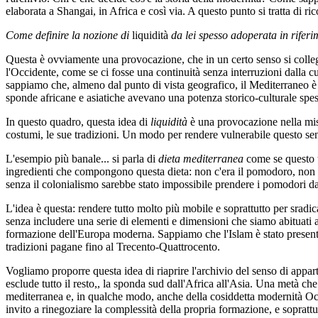
elaborata a Shangai, in Africa e così via. A questo punto si tratta di ri
Come definire la nozione di
liquidità
da lei spesso adoperata in rifer
Questa è ovviamente una provocazione, che in un certo senso si collega 
l'Occidente, come se ci fosse una continuità senza interruzioni dalla cul
sappiamo che, almeno dal punto di vista geografico, il Mediterraneo è il
sponde africane e asiatiche avevano una potenza storico-culturale spes
In questo quadro, questa idea di
liquidità
è una provocazione nella misu
costumi, le sue tradizioni. Un modo per rendere vulnerabile questo sen
L'esempio più banale... si parla di
dieta mediterranea
come se questo t
ingredienti che compongono questa dieta: non c'era il pomodoro, non c'
senza il colonialismo sarebbe stato impossibile prendere i pomodori da
L'idea è questa: rendere tutto molto più mobile e soprattutto per sradi
senza includere una serie di elementi e dimensioni che siamo abituati a
formazione dell'Europa moderna. Sappiamo che l'Islam è stato presente
tradizioni pagane fino al Trecento-Quattrocento.
Vogliamo proporre questa idea di riaprire l'archivio del senso di appa
esclude tutto il resto,, la sponda sud dall'Africa all'Asia. Una metà che
mediterranea e, in qualche modo, anche della cosiddetta modernità Occid
invito a rinegoziare la complessità della propria formazione, e soprattut