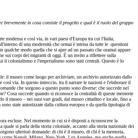
 brevemente in cosa consiste il progetto e qual è il ruolo del gruppo
 moderna e così via, in vari paesi d'Europa tra cui l'Italia,
all'interno di una modernità che ormai è intrisa da tutte le questioni
ia in qualche modo quella che si apre ad un passato che oramai appare
 sui corpi dei migranti di oggi. È un invito a riflettere sulla
i il colonialismo e l'imperialismo sono stati centrali. Questo è lo
ale: il museo come luogo per archiviare, un archivio autorizzato dallo
sì via. In questo intreccio, tra il narrare le nazioni e l'elaborare il
e domande che sorgono a questo punto sono diverse: che succede nel
ute? Cosa succede quando si riconosce la centralità di queste memorie
il museo – nei suoi vari gradi, dal museo cittadino e locale, fino a
 sono state autorizzate dalla cultura europea e da quella tipologia di
inora escluse. Nel momento in cui si è disposti a riconoscere la
 quale si parla della storia coloniale, accanto alla storia nazionale dei
sorgono ulteriori domande: di chi è il museo, di chi è la memoria,
entri come Napoli, Milano, New York, Los Angeles, ma anche quella