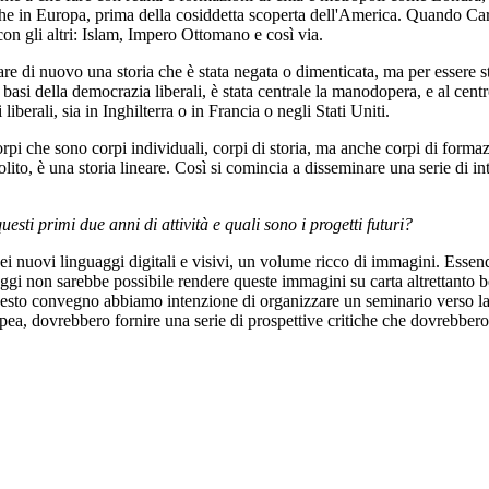
 anche in Europa, prima della cosiddetta scoperta dell'America. Quando Ca
on gli altri: Islam, Impero Ottomano e così via.
rare di nuovo una storia che è stata negata o dimenticata, ma per essere st
asi della democrazia liberali, è stata centrale la manodopera, e al centro
liberali, sia in Inghilterra o in Francia o negli Stati Uniti.
i che sono corpi individuali, corpi di storia, ma anche corpi di formaz
lito, è una storia lineare. Così si comincia a disseminare una serie di i
sti primi due anni di attività e quali sono i progetti futuri?
ei nuovi linguaggi digitali e visivi, un volume ricco di immagini. Essendo
ggi non sarebbe possibile rendere queste immagini su carta altrettanto b
sto convegno abbiamo intenzione di organizzare un seminario verso la fi
ea, dovrebbero fornire una serie di prospettive critiche che dovrebbero in