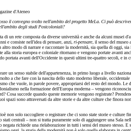
agazine d'Ateneo
osso il convegno svolto nell'ambito del progetto MeLa. Ci può descrivere
ell'ambito degli studi Postcoloniali?
a di un rete composta da diverse università e anche da alcuni musei d'arte
anni e consiste nell'idea di pensare, anzi,
ri-pensare
, il senso del museo 
n altro modo di narrare e raccontare la modernità, sia quella di oggi, s
te alla storia europea e coloniale ritornano e vengono portate avanti anche
portata avanti dell'Occidente in questi ultimi tre-quattro secoli, e in cu
borare un senso stabile dell'appartenenza, in primo luogo a livello nazion
to a che fare con la nascita dello stato moderno liberale, occidentale e co
alismo che vuole, in parole povere, appropriarsi del resto del mondo. L
el colonialismo nella formazione dell'Europa moderna – vengono riconosci
Nord? Cosa succede quando queste memorie vengono registrate? Prendendo 
 spazi sono attraversati da altre storie e da altre culture che finora non
cioè non solo raccogliere o registrare che ci sono state storie e culture f
stati centrali – non si tratta puramente solo di aggiungere una Sala nella
o negata richiede una rielaborazione in tutti i sensi del museo stesso. E 
ppiamo oggi, la storia della modernità non è solo quella elaborata in c