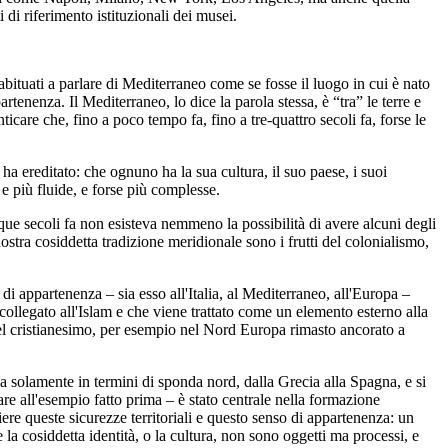
 di riferimento istituzionali dei musei.
bituati a parlare di Mediterraneo come se fosse il luogo in cui è nato
rtenenza. Il Mediterraneo, lo dice la parola stessa, è “tra” le terre e
icare che, fino a poco tempo fa, fino a tre-quattro secoli fa, forse le
a ereditato: che ognuno ha la sua cultura, il suo paese, i suoi
e più fluide, e forse più complesse.
ue secoli fa non esisteva nemmeno la possibilità di avere alcuni degli
stra cosiddetta tradizione meridionale sono i frutti del colonialismo,
i appartenenza – sia esso all'Italia, al Mediterraneo, all'Europa –
collegato all'Islam e che viene trattato come un elemento esterno alla
el cristianesimo, per esempio nel Nord Europa rimasto ancorato a
a solamente in termini di sponda nord, dalla Grecia alla Spagna, e si
nare all'esempio fatto prima – è stato centrale nella formazione
ere queste sicurezze territoriali e questo senso di appartenenza: un
 la cosiddetta identità, o la cultura, non sono oggetti ma processi, e