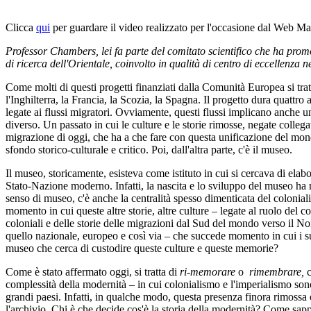
Clicca
qui
per guardare il video realizzato per l'occasione dal Web M
Professor Chambers, lei fa parte del comitato scientifico che ha prom
di ricerca dell'Orientale, coinvolto in qualità di centro di eccellenza n
Come molti di questi progetti finanziati dalla Comunità Europea si tratt
l'Inghilterra, la Francia, la Scozia, la Spagna. Il progetto dura quattro 
legate ai flussi migratori. Ovviamente, questi flussi implicano anche u
diverso. Un passato in cui le culture e le storie rimosse, negate collega
migrazione di oggi, che ha a che fare con questa unificazione del mondo 
sfondo storico-culturale e critico. Poi, dall'altra parte, c'è il museo.
Il museo, storicamente, esisteva come istituto in cui si cercava di ela
Stato-Nazione moderno. Infatti, la nascita e lo sviluppo del museo ha mol
senso di museo, c'è anche la centralità spesso dimenticata del coloni
momento in cui queste altre storie, altre culture – legate al ruolo d
coloniali e delle storie delle migrazioni dal Sud del mondo verso il 
quello nazionale, europeo e così via – che succede momento in cui i suoi
museo che cerca di custodire queste culture e queste memorie?
Come è stato affermato oggi, si tratta di
ri-memorare
o
rimembrare,
complessità della modernità – in cui colonialismo e l'imperialismo sono 
grandi paesi. Infatti, in qualche modo, questa presenza finora rimossa 
l'archivio. Chi è che decide cos'è la storia della modernità? Come sa