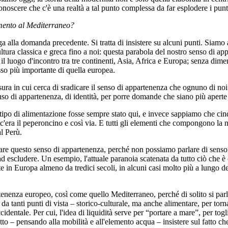
conoscere che c'è una realtà a tal punto complessa da far esplodere i punti
imento al Mediterraneo?
alla domanda precedente. Si tratta di insistere su alcuni punti. Siamo a
tura classica e greca fino a noi: questa parabola del nostro senso di appa
 luogo d'incontro tra tre continenti, Asia, Africa e Europa; senza diment
so più importante di quella europea.
ra in cui cerca di sradicare il senso di appartenenza che ognuno di noi h
so di appartenenza, di identità, per porre domande che siano più aperte 
ipo di alimentazione fosse sempre stato qui, e invece sappiamo che cinq
era il peperoncino e così via. E tutti gli elementi che compongono la no
l Perù.
care questo senso di appartenenza, perché non possiamo parlare di senso d
d escludere. Un esempio, l'attuale paranoia scatenata da tutto ciò che è 
 in Europa almeno da tredici secoli, in alcuni casi molto più a lungo d
rtenenza europeo, così come quello Mediterraneo, perché di solito si parl
 da tanti punti di vista – storico-culturale, ma anche alimentare, per tor
entale. Per cui, l'idea di liquidità serve per “portare a mare”, per togli
to – pensando alla mobilità e all'elemento acqua – insistere sul fatto che