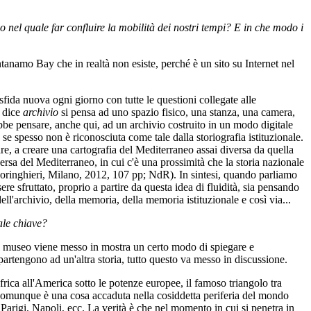
 nel quale far confluire la mobilità dei nostri tempi? E in che modo i
anamo Bay che in realtà non esiste, perché è un sito su Internet nel
sfida nuova ogni giorno con tutte le questioni collegate alle
i dice
archivio
si pensa ad uno spazio fisico, una stanza, una camera,
ebbe pensare, anche qui, ad un archivio costruito in un modo digitale
 spesso non è riconosciuta come tale dalla storiografia istituzionale.
e, a creare una cartografia del Mediterraneo assai diversa da quella
ersa del Mediterraneo, in cui c'è una prossimità che la storia nazionale
oringhieri, Milano, 2012, 107 pp; NdR). In sintesi, quando parliamo
re sfruttato, proprio a partire da questa idea di fluidità, sia pensando
ll'archivio, della memoria, della memoria istituzionale e così via...
ale chiave?
Nel museo viene messo in mostra un certo modo di spiegare e
partengono ad un'altra storia, tutto questo va messo in discussione.
Africa all'America sotto le potenze europee, il famoso triangolo tra
e comunque è una cosa accaduta nella cosiddetta periferia del mondo
Parigi, Napoli, ecc. La verità è che nel momento in cui si penetra in