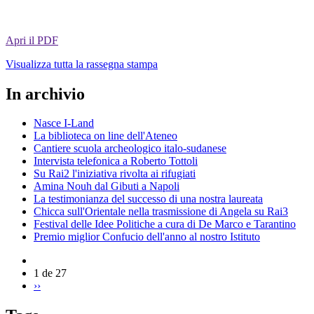
Apri il PDF
Visualizza tutta la rassegna stampa
In archivio
Nasce I-Land
La biblioteca on line dell'Ateneo
Cantiere scuola archeologico italo-sudanese
Intervista telefonica a Roberto Tottoli
Su Rai2 l'iniziativa rivolta ai rifugiati
Amina Nouh dal Gibuti a Napoli
La testimonianza del successo di una nostra laureata
Chicca sull'Orientale nella trasmissione di Angela su Rai3
Festival delle Idee Politiche a cura di De Marco e Tarantino
Premio miglior Confucio dell'anno al nostro Istituto
1 de 27
››