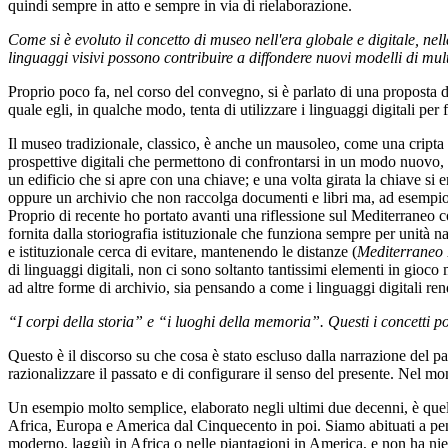
quindi sempre in atto e sempre in via di rielaborazione.
Come si è evoluto il concetto di museo nell'era globale e digitale, ne
linguaggi visivi possono contribuire a diffondere nuovi modelli di mul
Proprio poco fa, nel corso del convegno, si è parlato di una proposta 
quale egli, in qualche modo, tenta di utilizzare i linguaggi digitali pe
Il museo tradizionale, classico, è anche un mausoleo, come una cripta in
prospettive digitali che permettono di confrontarsi in un modo nuovo, s
un edificio che si apre con una chiave; e una volta girata la chiave si
oppure un archivio che non raccolga documenti e libri ma, ad esempio, 
Proprio di recente ho portato avanti una riflessione sul Mediterraneo 
fornita dalla storiografia istituzionale che funziona sempre per unità 
e istituzionale cerca di evitare, mantenendo le distanze (
Mediterraneo B
di linguaggi digitali, non ci sono soltanto tantissimi elementi in gioco
ad altre forme di archivio, sia pensando a come i linguaggi digitali ren
“I corpi della storia” e “i luoghi della memoria”. Questi i concetti p
Questo è il discorso su che cosa è stato escluso dalla narrazione del 
razionalizzare il passato e di configurare il senso del presente. Nel m
Un esempio molto semplice, elaborato negli ultimi due decenni, è quello 
Africa, Europa e America dal Cinquecento in poi. Siamo abituati a pens
moderno, laggiù in Africa o nelle piantagioni in America, e non ha nien