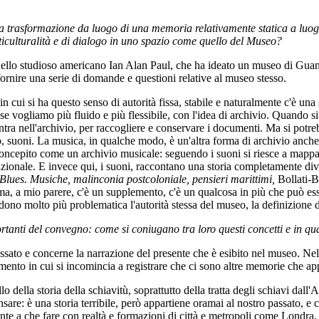
lla trasformazione da luogo di una memoria relativamente statica a luogo
ticulturalità e di dialogo in uno spazio come quello del Museo?
dello studioso americano Ian Alan Paul, che ha ideato un museo di Guant
r fornire una serie di domande e questioni relative al museo stesso.
 cui si ha questo senso di autorità fissa, stabile e naturalmente c'è una 
e vogliamo più fluido e più flessibile, con l'idea di archivio. Quando s
 entra nell'archivio, per raccogliere e conservare i documenti. Ma si potr
suoni. La musica, in qualche modo, è un'altra forma di archivio anche se
concepito come un archivio musicale: seguendo i suoni si riesce a mappar
nazionale. E invece qui, i suoni, raccontano una storia completamente div
lues. Musiche, malinconia postcoloniale, pensieri marittimi,
Bollati-B
 ma, a mio parere, c'è un supplemento, c'è un qualcosa in più che può esse
dono molto più problematica l'autorità stessa del museo, la definizione de
ortanti del convegno: come si coniugano tra loro questi concetti e in qu
passato e concerne la narrazione del presente che è esibito nel museo. 
omento in cui si incomincia a registrare che ci sono altre memorie che ap
della storia della schiavitù, soprattutto della tratta degli schiavi dall'
are: è una storia terribile, però appartiene oramai al nostro passato, 
te a che fare con realtà e formazioni di città e metropoli come Londra, 