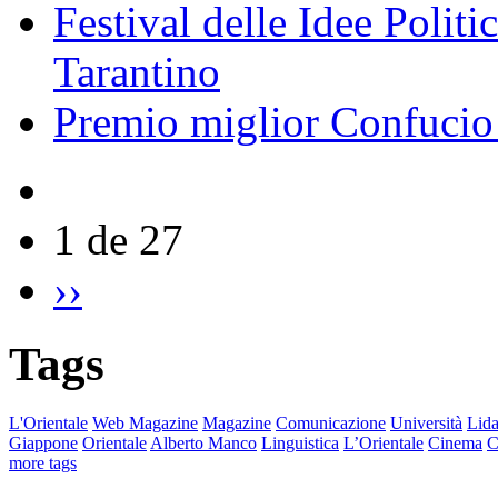
Festival delle Idee Polit
Tarantino
Premio miglior Confucio d
1 de 27
››
Tags
L'Orientale
Web Magazine
Magazine
Comunicazione
Università
Lida
Giappone
Orientale
Alberto Manco
Linguistica
L’Orientale
Cinema
C
more tags