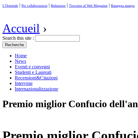
|
|
|
|
L'Orientale
Per collaborazioni
Redazione
Tirocinio al Web Magazine
Rassegna stampa
Accueil
›
Search this site :
Home
News
Eventi e convegni
Studenti e Laureati
Recensioni&Citazioni
Interviste
Internazionalizzazione
Premio miglior Confucio dell'ann
Premio miglior Confucio