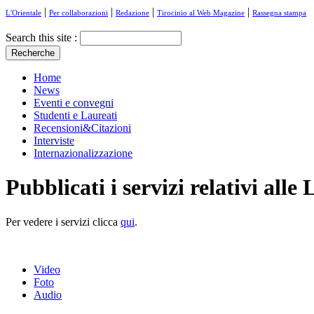
|
|
|
|
L'Orientale
Per collaborazioni
Redazione
Tirocinio al Web Magazine
Rassegna stampa
Search this site :
Home
News
Eventi e convegni
Studenti e Laureati
Recensioni&Citazioni
Interviste
Internazionalizzazione
Pubblicati i servizi relativi all
Per vedere i servizi clicca
qui
.
Video
Foto
Audio