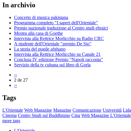
In archivio
Concerto di musica pakistana
Programma completo "I saperi dell'Orientale"
Premio nazionale traduzione al Centro studi ebraici
Mostra alla casa di Goethe
Intervista alla Rettrice Morlicchio su Radio CRC
A studente dell'Orientale "premio De Sio"
La storia del pugile afghano
Intervista alla Rettrice Morlicchio su Canale 21
Conclusa IV edizione Premio “Napoli racconta”
Servizio della tv cubana sul libro di Gorla
‹‹
2 de 27
››
Tags
L'Orientale
Web Magazine
Magazine
Comunicazione
Università
Lida
Cinema
Centro Studi sul Buddhismo
Cina
Web Magazine L'Orientale
more tags
L'Orientale