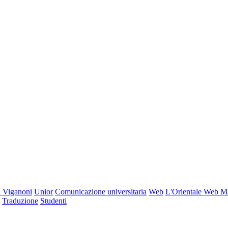
 Viganoni
Unior
Comunicazione universitaria
Web
L'Orientale Web M
Traduzione
Studenti