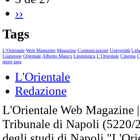
››
Tags
L'Orientale
Web Magazine
Magazine
Comunicazione
Università
Lida
Giappone
Orientale
Alberto Manco
Linguistica
L’Orientale
Cinema
C
more tags
L'Orientale
Redazione
L'Orientale Web Magazine | T
Tribunale di Napoli (5220/
degli studi di Napoli "L'Ori