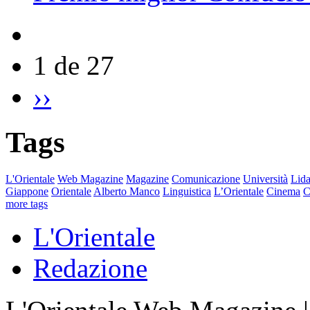
1 de 27
››
Tags
L'Orientale
Web Magazine
Magazine
Comunicazione
Università
Lida
Giappone
Orientale
Alberto Manco
Linguistica
L’Orientale
Cinema
C
more tags
L'Orientale
Redazione