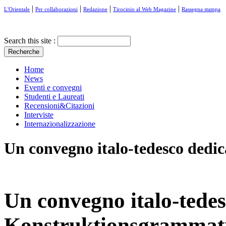
|
|
|
|
L'Orientale
Per collaborazioni
Redazione
Tirocinio al Web Magazine
Rassegna stampa
Search this site :
Home
News
Eventi e convegni
Studenti e Laureati
Recensioni&Citazioni
Interviste
Internazionalizzazione
Un convegno italo-tedesco dedi
Un convegno italo-tedes
Konstruktionsgrammat