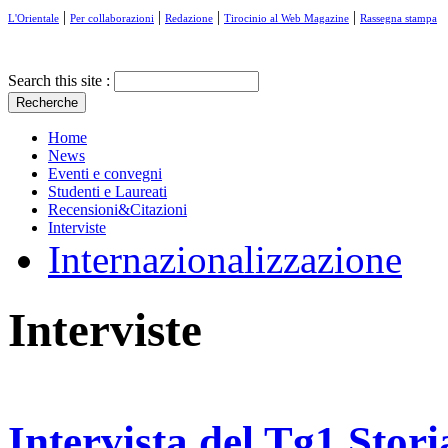
|
|
|
|
L'Orientale
Per collaborazioni
Redazione
Tirocinio al Web Magazine
Rassegna stampa
Search this site :
Home
News
Eventi e convegni
Studenti e Laureati
Recensioni&Citazioni
Interviste
Internazionalizzazione
Interviste
Intervista del Tg1 Stor