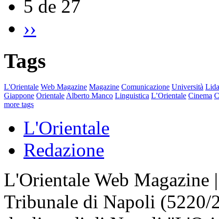
5 de 27
››
Tags
L'Orientale
Web Magazine
Magazine
Comunicazione
Università
Lida
Giappone
Orientale
Alberto Manco
Linguistica
L’Orientale
Cinema
C
more tags
L'Orientale
Redazione
L'Orientale Web Magazine | T
Tribunale di Napoli (5220/