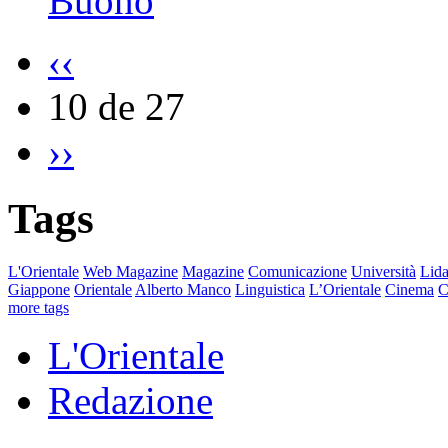
Buono
‹‹
10 de 27
››
Tags
L'Orientale
Web Magazine
Magazine
Comunicazione
Università
Lida
Giappone
Orientale
Alberto Manco
Linguistica
L’Orientale
Cinema
C
more tags
L'Orientale
Redazione