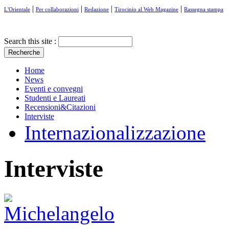
|
|
|
|
L'Orientale
Per collaborazioni
Redazione
Tirocinio al Web Magazine
Rassegna stampa
Search this site :
Home
News
Eventi e convegni
Studenti e Laureati
Recensioni&Citazioni
Interviste
Internazionalizzazione
Interviste