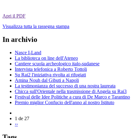
Apri il PDF
Visualizza tutta la rassegna stampa
In archivio
Nasce I-Land
La biblioteca on line dell'Ateneo
Cantiere scuola archeologico italo-sudanese
Intervista telefonica a Roberto Tottoli
Su Rai2 l'iniziativa rivolta ai rifugiati
Amina Nouh dal Gibuti a Napoli
La testimonianza del successo di una nostra laureata
Chicca sull'Orientale nella trasmissione di Angela su Rai3
Festival delle Idee Politiche a cura di De Marco e Tarantino
Premio miglior Confucio dell'anno al nostro Istituto
1 de 27
››
Tags