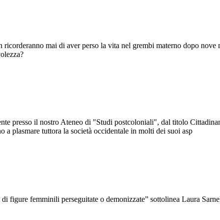
on ricorderanno mai di aver perso la vita nel grembi materno dopo nove 
volezza?
te presso il nostro Ateneo di "Studi postcoloniali", dal titolo Cittadin
a plasmare tuttora la società occidentale in molti dei suoi asp
 di figure femminili perseguitate o demonizzate” sottolinea Laura Sarnell