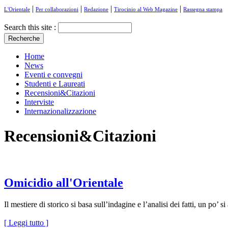
|
|
|
|
L'Orientale
Per collaborazioni
Redazione
Tirocinio al Web Magazine
Rassegna stampa
Search this site :
Home
News
Eventi e convegni
Studenti e Laureati
Recensioni&Citazioni
Interviste
Internazionalizzazione
Recensioni&Citazioni
Omicidio all'Orientale
Il mestiere di storico si basa sull’indagine e l’analisi dei fatti, un po’ si
[ Leggi tutto ]