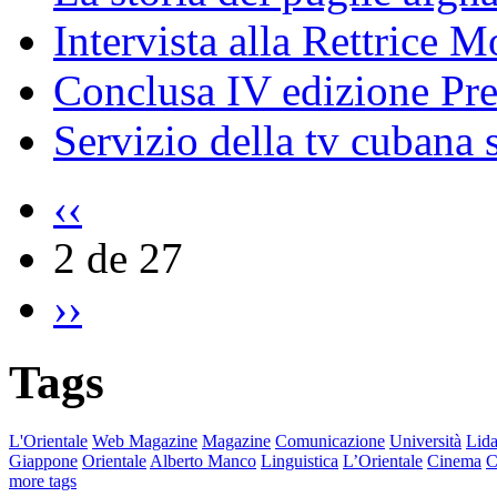
Intervista alla Rettrice 
Conclusa IV edizione Pr
Servizio della tv cubana s
‹‹
2 de 27
››
Tags
L'Orientale
Web Magazine
Magazine
Comunicazione
Università
Lida
Giappone
Orientale
Alberto Manco
Linguistica
L’Orientale
Cinema
C
more tags