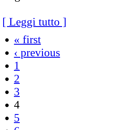
[ Leggi tutto ]
« first
‹ previous
1
2
3
4
5