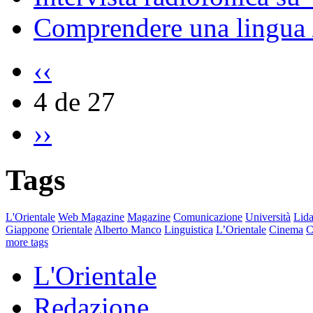
Comprendere una lingua 
‹‹
4 de 27
››
Tags
L'Orientale
Web Magazine
Magazine
Comunicazione
Università
Lida
Giappone
Orientale
Alberto Manco
Linguistica
L’Orientale
Cinema
C
more tags
L'Orientale
Redazione