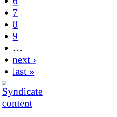
6
7
8
9
…
next ›
last »