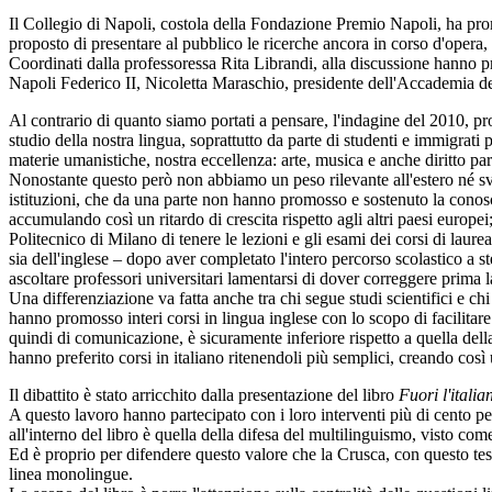
Il Collegio di Napoli, costola della Fondazione Premio Napoli, ha promos
proposto di presentare al pubblico le ricerche ancora in corso d'opera, co
Coordinati dalla professoressa Rita Librandi, alla discussione hanno pr
Napoli Federico II, Nicoletta Maraschio, presidente dell'Accademia del
Al contrario di quanto siamo portati a pensare, l'indagine del 2010, pro
studio della nostra lingua, soprattutto da parte di studenti e immigrati
materie umanistiche, nostra eccellenza: arte, musica e anche diritto pa
Nonostante questo però non abbiamo un peso rilevante all'estero né svo
istituzioni, che da una parte non hanno promosso e sostenuto la conoscen
accumulando così un ritardo di crescita rispetto agli altri paesi europei
Politecnico di Milano di tenere le lezioni e gli esami dei corsi di laur
sia dell'inglese – dopo aver completato l'intero percorso scolastico a s
ascoltare professori universitari lamentarsi di dover correggere prima l
Una differenziazione va fatta anche tra chi segue studi scientifici e chi
hanno promosso interi corsi in lingua inglese con lo scopo di facilitar
quindi di comunicazione, è sicuramente inferiore rispetto a quella della
hanno preferito corsi in italiano ritenendoli più semplici, creando così 
Il dibattito è stato arricchito dalla presentazione del libro
Fuori l'italia
A questo lavoro hanno partecipato con i loro interventi più di cento person
all'interno del libro è quella della difesa del multilinguismo, visto com
Ed è proprio per difendere questo valore che la Crusca, con questo testo
linea monolingue.