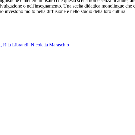
 linguistiche e mettere in risalto che questa scelta non è senza ricadute, 
a e divulgazione o nell'insegnamento. Una scelta didattica monolingue che 
ario investono molto nella diffusione e nello studio della loro cultura.