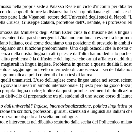
so nella propria sede a Palazzo Reale un ciclo d'incontri per dibattere sul
n lo scopo di ridurre la distanza tra la vita quotidiana e gli studi stessi
eso parte Lida Viganoni, rettore dell'Università degli studi di Napoli “L
la Crusca, Giuseppe Cataldi, prorettore dell'Orientale, e i professori 
mossa dal Ministero degli Affari Esteri circa la diffusione della lingua i
 provenienti dai paesi emergenti. L'italiano continua a essere tra le prim
rlano italiano, così come deteniamo una posizione di prestigio in ambiti q
lgiamo una funzione predominante. Uno degli ostacoli che la nostra cult
za della nostra lingua in altri paesi e dall'altra hanno dedicato poche ri
; altro problema è la diffusione dell'inglese che ormai affianca o addirittu
ea magistrali in lingua inglese. Problema in quanto a questa dualità il no
tento si raggiunge un livello intermedio di conoscenza – sia dell'italian
a grammatica e poi i contenuti di una tesi di laurea.
 quelli umanistici. L'uso dell'inglese come lingua unica nei settori scient
e i giovani laureati in ambito internazionale. Questo però ha gioco forza
 propria lingua madre; inoltre da questi primi esperimenti di duplicazion
un dislivello di preparazione tra gli studenti di uno stesso corso di laure
no dall'università? Inglese, internazionalizzazione, politica linguistica
pr
e tra scrittori, professori, giuristi, scienziati e linguisti sia italiani ch
e un valore rispetto alla scelta monolingue.
, è intervenuta nel dibattito scaturito dalla scelta del Politecnico milan