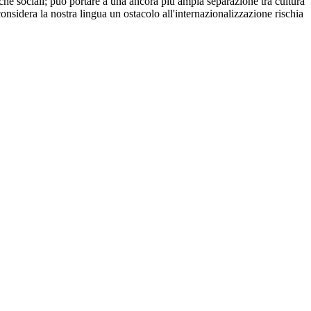
anche sociali; può portare a una ancora più ampia separazione tra cultura
considera la nostra lingua un ostacolo all'internazionalizzazione rischia