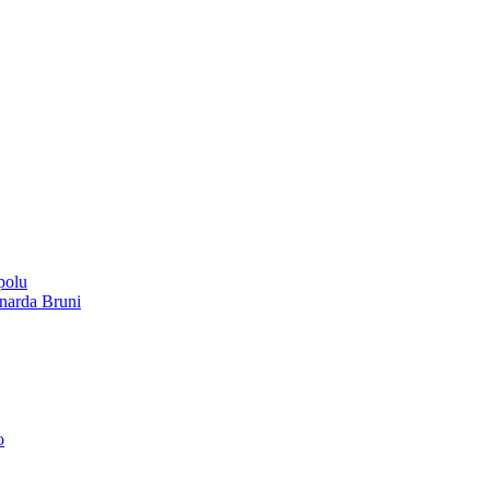
polu
onarda Bruni
o