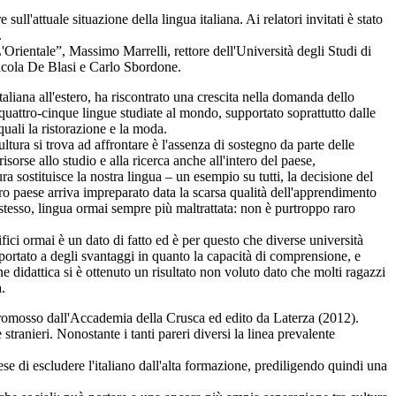
l'attuale situazione della lingua italiana. Ai relatori invitati è stato
.
'Orientale”, Massimo Marrelli, rettore dell'Università degli Studi di
Nicola De Blasi e Carlo Sbordone.
taliana all'estero, ha riscontrato una crescita nella domanda dello
e quattro-cinque lingue studiate al mondo, supportato soprattutto dalle
uali la ristorazione e la moda.
ura si trova ad affrontare è l'assenza di sostegno da parte delle
sorse allo studio e alla ricerca anche all'intero del paese,
ra sostituisce la nostra lingua – un esempio su tutti, la decisione del
stro paese arriva impreparato data la scarsa qualità dell'apprendimento
o stesso, lingua ormai sempre più maltrattata: non è purtroppo raro
ifici ormai è un dato di fatto ed è per questo che diverse università
 portato a degli svantaggi in quanto la capacità di comprensione, e
e didattica si è ottenuto un risultato non voluto dato che molti ragazzi
a.
omosso dall'Accademia della Crusca ed edito da Laterza (2012).
e stranieri. Nonostante i tanti pareri diversi la linea prevalente
ese di escludere l'italiano dall'alta formazione, prediligendo quindi una