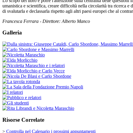
Lo scopo del libro è porre l'attenzione sulla centralità delle questioni
umanistica e scientifica, creare difficoltà nella circolarità tra ricerc
di svalutarla e declassarla rispetto agli altri paesi europei che al contr
Francesca Ferrara - Direttore: Alberto Manco
Galleria
Risorse Correlate
>
Controlla nel Calenario i prossimi appuntamenti