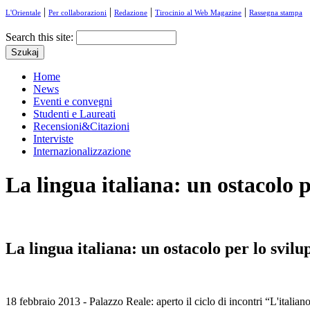
|
|
|
|
L'Orientale
Per collaborazioni
Redazione
Tirocinio al Web Magazine
Rassegna stampa
Search this site:
Home
News
Eventi e convegni
Studenti e Laureati
Recensioni&Citazioni
Interviste
Internazionalizzazione
La lingua italiana: un ostacolo p
La lingua italiana: un ostacolo per lo svilu
18 febbraio 2013 - Palazzo Reale: aperto il ciclo di incontri “L'italia