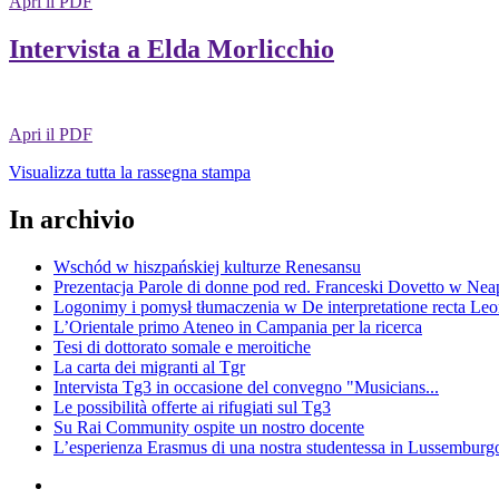
Apri il PDF
Intervista a Elda Morlicchio
Apri il PDF
Visualizza tutta la rassegna stampa
In archivio
Wschód w hiszpańskiej kulturze Renesansu
Prezentacja Parole di donne pod red. Franceski Dovetto w Nea
Logonimy i pomysł tłumaczenia w De interpretatione recta Le
L’Orientale primo Ateneo in Campania per la ricerca
Tesi di dottorato somale e meroitiche
La carta dei migranti al Tgr
Intervista Tg3 in occasione del convegno "Musicians...
Le possibilità offerte ai rifugiati sul Tg3
Su Rai Community ospite un nostro docente
L’esperienza Erasmus di una nostra studentessa in Lussemburg